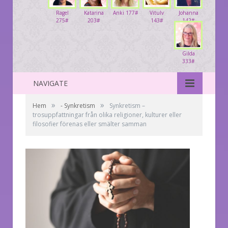
Ragel
Katarina
Anki 177#
Vitulv
Johanna
275#
203#
143#
142#
Gilda
333#
NAVIGATE
»
»
Hem
- Synkretism
Synkretism –
trosuppfattningar från olika religioner, kulturer eller
filosofier förenas eller smälter samman