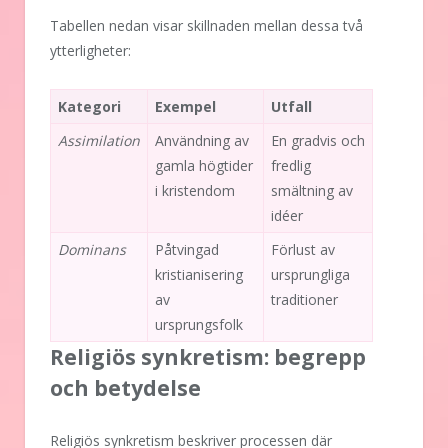
Tabellen nedan visar skillnaden mellan dessa två
ytterligheter:
Kategori
Exempel
Utfall
Assimilation
Användning av
En gradvis och
gamla högtider
fredlig
i kristendom
smältning av
idéer
Dominans
Påtvingad
Förlust av
kristianisering
ursprungliga
av
traditioner
ursprungsfolk
Religiös synkretism: begrepp
och betydelse
Religiös synkretism beskriver processen där