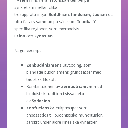
I
Asien
finns flera historiska exempel på
synkretism mellan olika
trosuppfattningar.
Buddhism
,
hinduism
,
taoism
och
konfu
ofta flätats samman på sätt som är unika för
specifika regioner, som exempelvis
i
Kina
och
Sydasien
.
Några exempel:
Zenbuddhismens
utveckling, som
blandade buddhismens grundsatser med
taoistisk filosofi.
Kombinationen av
zoroastrianism
med
hinduistisk tradition i vissa delar
av
Sydasien
.
Konfucianska
etikprinciper som
anpassades till buddhistiska munkritualer,
särskilt under äldre kinesiska dynastier.