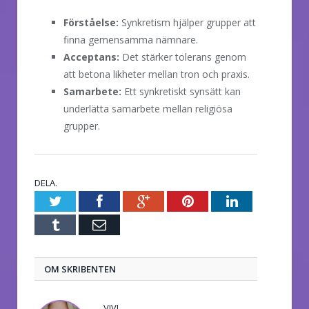
Förståelse:
Synkretism hjälper grupper att
finna gemensamma nämnare.
Acceptans:
Det stärker tolerans genom
att betona likheter mellan tron och praxis.
Samarbete:
Ett synkretiskt synsätt kan
underlätta samarbete mellan religiösa
grupper.
DELA.
Twitter
Facebook
Google+
Pinterest
LinkedIn
Tumblr
E-
post
OM SKRIBENTEN
VIVI