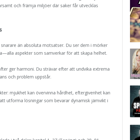
arsamt och främja miljöer där saker får utvecklas
s
 snarare än absoluta motsatser. Du ser dem i mörker
yrka—alla aspekter som samverkar för att skapa helhet.
fter ger harmoni. Du strävar efter att undvika extrema
lans och problem uppstår.
ikter: mjukhet kan övervinna hårdhet, eftergivenhet kan
att utforma lösningar som bevarar dynamisk jämvikt i