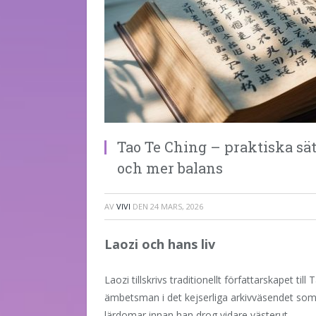
Tao Te Ching – praktiska sät
och mer balans
AV
VIVI
DEN
24 MARS, 2026
Laozi och hans liv
Laozi tillskrivs traditionellt författarskapet 
ämbetsman i det kejserliga arkivväsendet som
lärdomar innan han drog vidare västerut.