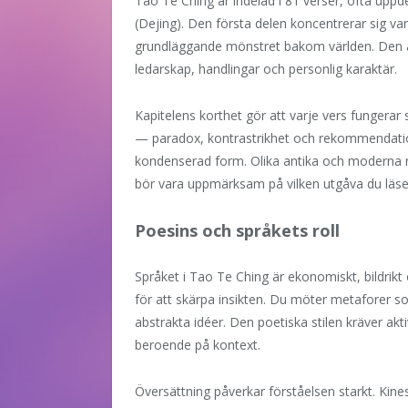
Tao Te Ching är indelad i 81 verser, ofta uppde
(Dejing). Den första delen koncentrerar sig v
grundläggande mönstret bakom världen. Den a
ledarskap, handlingar och personlig karaktär.
Kapitelens korthet gör att varje vers fungera
— paradox, kontrastrikhet och rekommendatio
kondenserad form. Olika antika och moderna re
bör vara uppmärksam på vilken utgåva du läse
Poesins och språkets roll
Språket i Tao Te Ching är ekonomiskt, bildrikt
för att skärpa insikten. Du möter metaforer s
abstrakta idéer. Den poetiska stilen kräver ak
beroende på kontext.
Översättning påverkar förståelsen starkt. Kine