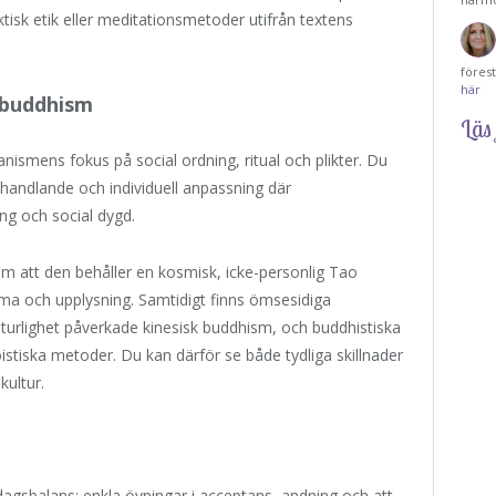
isk etik eller meditationsmetoder utifrån textens
föres
här
 buddhism
Läs 
ismens fokus på social ordning, ritual och plikter. Du
 handlande och individuell anpassning där
ing och social dygd.
m att den behåller en kosmisk, icke-personlig Tao
ma och upplysning. Samtidigt finns ömsesidiga
aturlighet påverkade kinesisk buddhism, och buddhistiska
istiska metoder. Du kan därför se både tydliga skillnader
kultur.
dagsbalans: enkla övningar i acceptans, andning och att