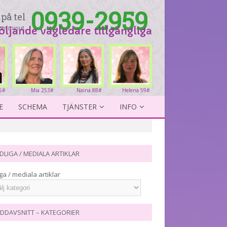
0939-2959
på tel
er minut.
följande vägledare tillgängliga
6#
Mia 253#
Naina 88#
Helena 59#
E
SCHEMA
TJÄNSTER
INFO
DLIGA / MEDIALA ARTIKLAR
ga / mediala artiklar
DDAVSNITT – KATEGORIER