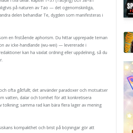
lade i två delar: kapitel 1–37 (Taojing) och 38–81
anligtvis på naturen av Tao — det ogenomskinliga,
ndra delen behandlar Te, dygden som manifesteras i
r som en fristående aphorism. Du hittar upprepade teman
n av icke-handlande (wu-wei) — levererade i
daktioner kan ha växlat ordning eller uppdelning, så du
r.
 och ofta gåtfullt; det använder paradoxer och motsatser
om vatten, dalar och tomhet för att konkretisera
tiv tolkning; samma rad kan bära flera lager av mening
siskans kompakthet och brist på böjningar gör att