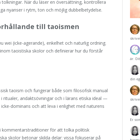
 tolkningar. När du läser en översättning, kontrollera
ånga nyanser i rytm, ton och möjlig dubbelbetydelse.
örhållande till taoismen
skriv
 wei (icke-agerande), enkelhet och naturlig ordning.
inom taoistiska skolor och definierar hur du förstår
är. Di
din e
assisk taoism och fungerar både som filosofisk manual
 ritualer, andaktsövningar och i lärans etiska ideal —
skriv
 icke-dominans och att leva i enlighet med naturens
Er so
kommentarstraditioner för att tolka politisk
iska skolor betonar skilda delar: vissa fokuserar på
harmo