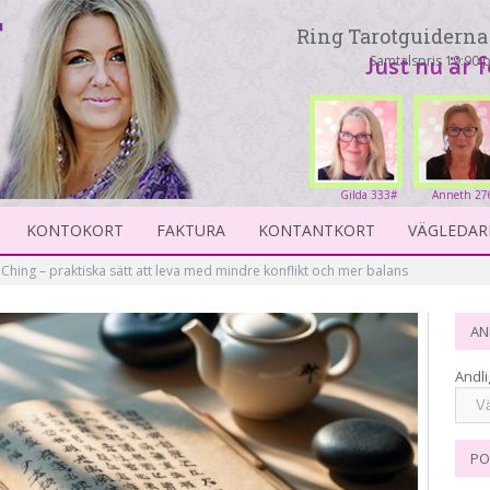
Ring Tarotguiderna 
Samtalspris 19:90 p
Just nu är 
Gilda 333#
Anneth 27
KONTOKORT
FAKTURA
KONTANTKORT
VÄGLEDAR
Ching – praktiska sätt att leva med mindre konflikt och mer balans
AN
Andli
PO