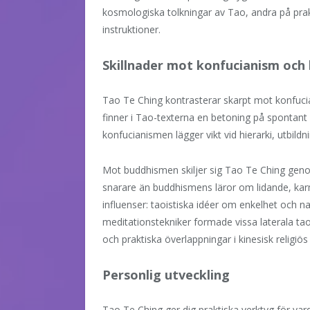
kosmologiska tolkningar av Tao, andra på prakt
instruktioner.
Skillnader mot konfucianism och
Tao Te Ching kontrasterar skarpt mot konfucian
finner i Tao-texterna en betoning på spontant
konfucianismen lägger vikt vid hierarki, utbildn
Mot buddhismen skiljer sig Tao Te Ching geno
snarare än buddhismens läror om lidande, kar
influenser: taoistiska idéer om enkelhet och n
meditationstekniker formade vissa laterala tao
och praktiska överlappningar i kinesisk religiös 
Personlig utveckling
Tao Te Ching ger dig praktiska verktyg för var