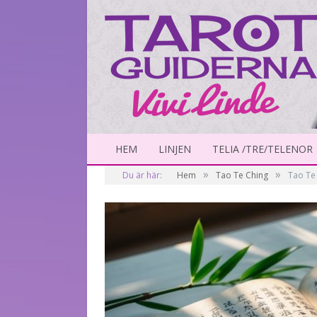
HEM
LINJEN
TELIA /TRE/TELENOR
»
»
Du är här:
Hem
Tao Te Ching
Tao Te 