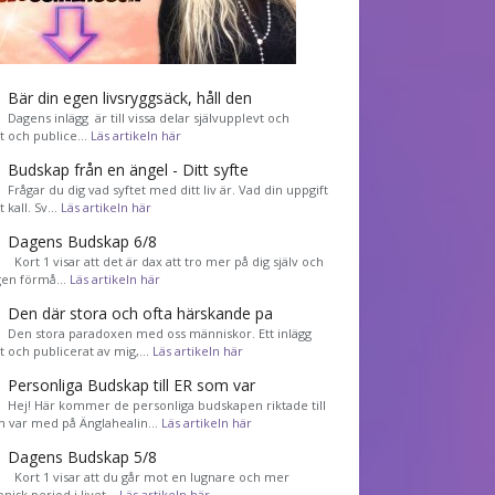
Bär din egen livsryggsäck, håll den
Dagens inlägg är till vissa delar självupplevt och
et och publice…
Läs artikeln här
Budskap från en ängel - Ditt syfte
Frågar du dig vad syftet med ditt liv är. Vad din uppgift
tt kall. Sv…
Läs artikeln här
Dagens Budskap 6/8
Kort 1 visar att det är dax att tro mer på dig själv och
gen förmå…
Läs artikeln här
Den där stora och ofta härskande pa
Den stora paradoxen med oss människor. Ett inlägg
et och publicerat av mig,…
Läs artikeln här
Personliga Budskap till ER som var
Hej! Här kommer de personliga budskapen riktade till
m var med på Änglahealin…
Läs artikeln här
Dagens Budskap 5/8
Kort 1 visar att du går mot en lugnare och mer
nisk period i livet…
Läs artikeln här