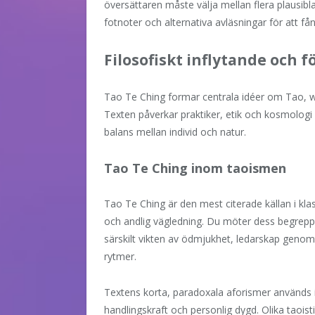
översättaren måste välja mellan flera plausibla
fotnoter och alternativa avläsningar för att f
Filosofiskt inflytande och f
Tao Te Ching formar centrala idéer om Tao, wu
Texten påverkar praktiker, etik och kosmologi 
balans mellan individ och natur.
Tao Te Ching inom taoismen
Tao Te Ching är den mest citerade källan i kl
och andlig vägledning. Du möter dess begrepp i
särskilt vikten av ödmjukhet, ledarskap genom
rytmer.
Textens korta, paradoxala aforismer används i 
handlingskraft och personlig dygd. Olika taoist