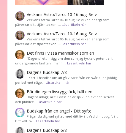
Veckans Astro/Tarot 10-16 aug. Se v
Veckans Astro/Tarot 10-16 aug. Se vilken energi som
påverkar ditt stjärntecken. …
Läs artikeln här
Veckans Astro/Tarot 10-16 aug. Se v
Veckans Astro/Tarot 10-16 aug. Se vilken energi som
påverkar ditt stjärntecken. …
Läs artikeln här
Det finns i vissa människor som en
"Dagens" ett inlägg om den som jag tycker, potentiellt
undergörande kraften i männi…
Läs artikeln här
Dagens Budskap 7/8
Kort 1 handlar om att gå vidare från en svår eller jobbig
period mot någo…
Läs artikeln här
Bär din egen livsryggsäck, håll den
Dagens inlägg är till vissa delar självupplevt och skrivet
och publice…
Läs artikeln här
Budskap från en ängel - Ditt syfte
Frågar du dig vad syftet med ditt liv är. Vad din uppgift är.
Ditt kall. Sv…
Läs artikeln här
Dagens Budskap 6/8