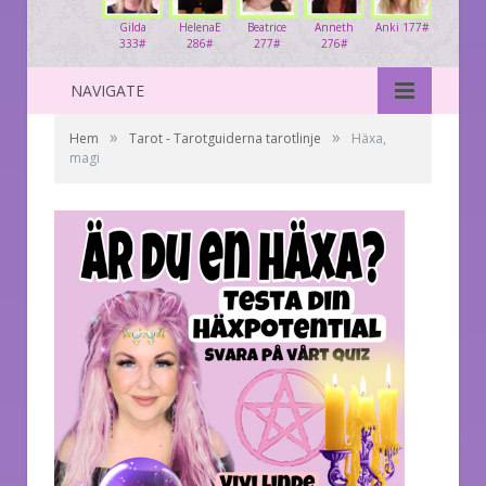
Gilda
HelenaE
Beatrice
Anneth
Anki 177#
333#
286#
277#
276#
NAVIGATE
»
»
Hem
Tarot - Tarotguiderna tarotlinje
Häxa,
magi