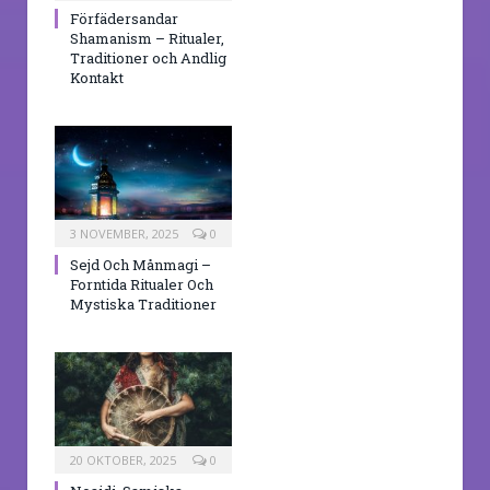
Förfädersandar
Shamanism – Ritualer,
Traditioner och Andlig
Kontakt
3 NOVEMBER, 2025
0
Sejd Och Månmagi –
Forntida Ritualer Och
Mystiska Traditioner
20 OKTOBER, 2025
0