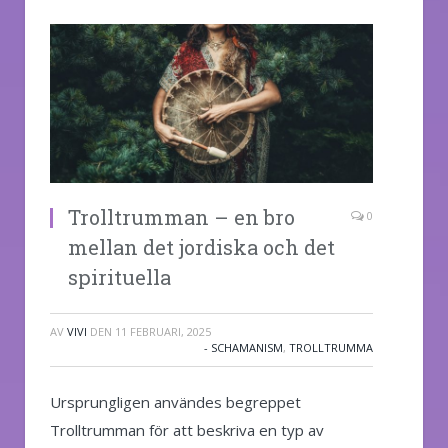
Trolltrumman – en bro
0
mellan det jordiska och det
spirituella
AV
VIVI
DEN
11 FEBRUARI, 2025
- SCHAMANISM
,
TROLLTRUMMA
Ursprungligen användes begreppet
Trolltrumman för att beskriva en typ av