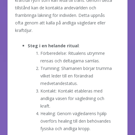
kraftfull rytm som kan leda till trans. Genom detta
tillstånd kan de kontakta andevärlden och
frambringa läkning för individen. Detta uppnås
ofta genom att kalla på andliga vägledare eller
kraftdjur.
Steg i en helande ritual
:
Förberedelse: Ritualens utrymme
rensas och deltagarna samlas.
Trumning: Shamanen börjar trumma
vilket leder till en förändrad
medvetandestatus.
Kontakt: Kontakt etableras med
andliga väsen för vägledning och
kraft.
Healing: Genom vägledarens hjälp
överförs healing till den behövandes
fysiska och andliga kropp.