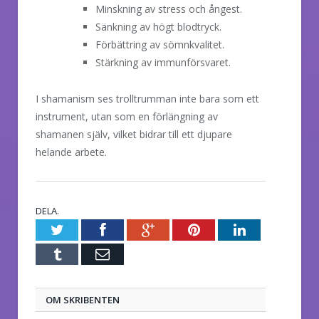
Minskning av stress och ångest.
Sänkning av högt blodtryck.
Förbättring av sömnkvalitet.
Stärkning av immunförsvaret.
I shamanism ses trolltrumman inte bara som ett
instrument, utan som en förlängning av
shamanen själv, vilket bidrar till ett djupare
helande arbete.
DELA.
Twitter
Facebook
Google+
Pinterest
LinkedIn
Tumblr
E-
post
OM SKRIBENTEN