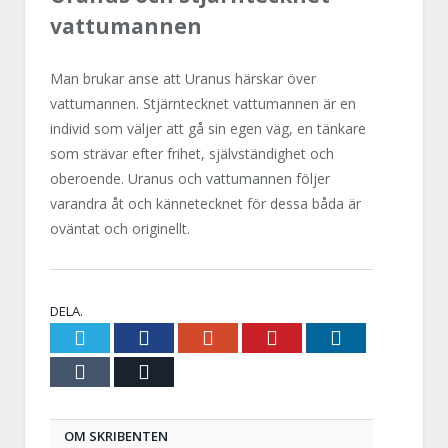
vattumannen
Man brukar anse att Uranus härskar över
vattumannen. Stjärntecknet vattumannen är en
individ som väljer att gå sin egen väg, en tänkare
som strävar efter frihet, självständighet och
oberoende. Uranus och vattumannen följer
varandra åt och kännetecknet för dessa båda är
oväntat och originellt.
DELA.
Twitter
Facebook
Google+
Pinterest
LinkedIn
Tumblr
E-
post
OM SKRIBENTEN