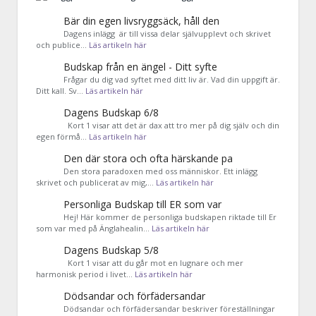
Bär din egen livsryggsäck, håll den
Dagens inlägg är till vissa delar självupplevt och skrivet
och publice…
Läs artikeln här
Budskap från en ängel - Ditt syfte
Frågar du dig vad syftet med ditt liv är. Vad din uppgift är.
Ditt kall. Sv…
Läs artikeln här
Dagens Budskap 6/8
Kort 1 visar att det är dax att tro mer på dig själv och din
egen förmå…
Läs artikeln här
Den där stora och ofta härskande pa
Den stora paradoxen med oss människor. Ett inlägg
skrivet och publicerat av mig,…
Läs artikeln här
Personliga Budskap till ER som var
Hej! Här kommer de personliga budskapen riktade till Er
som var med på Änglahealin…
Läs artikeln här
Dagens Budskap 5/8
Kort 1 visar att du går mot en lugnare och mer
harmonisk period i livet…
Läs artikeln här
Dödsandar och förfädersandar
Dödsandar och förfädersandar beskriver föreställningar