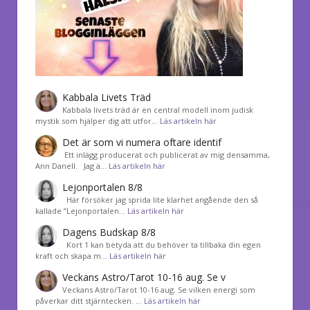
Kabbala Livets Träd
Kabbala livets träd är en central modell inom judisk
mystik som hjälper dig att utfor…
Läs artikeln här
Det är som vi numera oftare identif
͏ Ett inlägg producerat och publicerat av mig densamma,
Ann Danell. Jag ä…
Läs artikeln här
Lejonportalen 8/8
Här försöker jag sprida lite klarhet angående den så
kallade ”Lejonportalen…
Läs artikeln här
Dagens Budskap 8/8
Kort 1 kan betyda att du behöver ta tillbaka din egen
kraft och skapa m…
Läs artikeln här
Veckans Astro/Tarot 10-16 aug. Se v
Veckans Astro/Tarot 10-16 aug. Se vilken energi som
påverkar ditt stjärntecken. …
Läs artikeln här