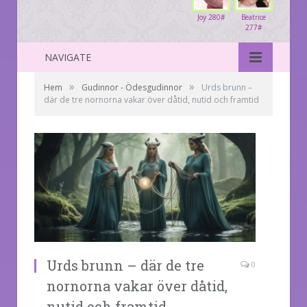
Joy 280#
Beatrice
277#
NAVIGATE
»
»
Hem
Gudinnor - Ödesgudinnor
Urds brunn –
där de tre nornorna vakar över dåtid, nutid och framtid
Urds brunn – där de tre
0
nornorna vakar över dåtid,
nutid och framtid