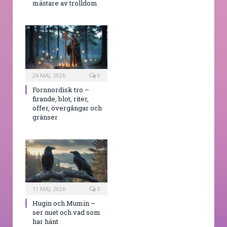
mästare av trolldom
24 MAJ, 2026
0
Fornnordisk tro –
firande, blot, riter,
offer, övergångar och
gränser
11 MAJ, 2026
0
Hugin och Mumin –
ser nuet och vad som
har hänt