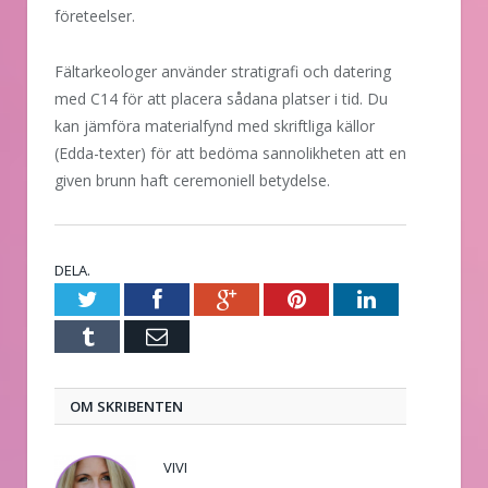
företeelser.
Fältarkeologer använder stratigrafi och datering
med C14 för att placera sådana platser i tid. Du
kan jämföra materialfynd med skriftliga källor
(Edda-texter) för att bedöma sannolikheten att en
given brunn haft ceremoniell betydelse.
DELA.
Twitter
Facebook
Google+
Pinterest
LinkedIn
Tumblr
E-
post
OM SKRIBENTEN
VIVI