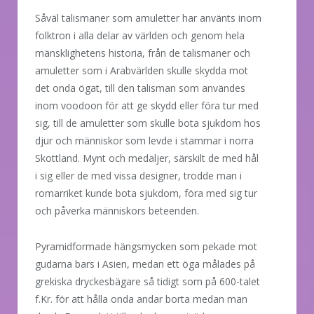
Såväl talismaner som amuletter har använts inom
folktron i alla delar av världen och genom hela
mänsklighetens historia, från de talismaner och
amuletter som i Arabvärlden skulle skydda mot
det onda ögat, till den talisman som användes
inom voodoon för att ge skydd eller föra tur med
sig, till de amuletter som skulle bota sjukdom hos
djur och människor som levde i stammar i norra
Skottland. Mynt och medaljer, särskilt de med hål
i sig eller de med vissa designer, trodde man i
romarriket kunde bota sjukdom, föra med sig tur
och påverka människors beteenden.
Pyramidformade hängsmycken som pekade mot
gudarna bars i Asien, medan ett öga målades på
grekiska dryckesbägare så tidigt som på 600-talet
f.Kr. för att hålla onda andar borta medan man