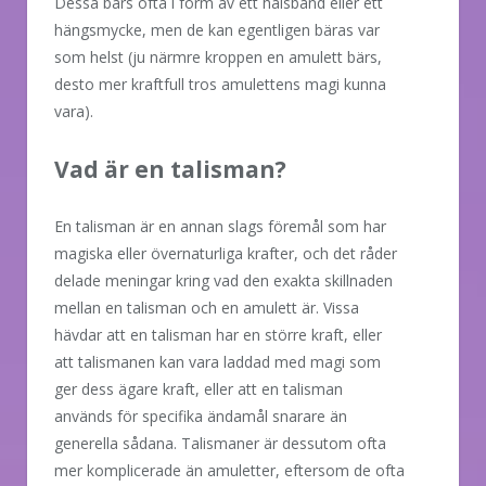
Dessa bärs ofta i form av ett halsband eller ett
hängsmycke, men de kan egentligen bäras var
som helst (ju närmre kroppen en amulett bärs,
desto mer kraftfull tros amulettens magi kunna
vara).
Vad är en talisman?
En talisman är en annan slags föremål som har
magiska eller övernaturliga krafter, och det råder
delade meningar kring vad den exakta skillnaden
mellan en talisman och en amulett är. Vissa
hävdar att en talisman har en större kraft, eller
att talismanen kan vara laddad med magi som
ger dess ägare kraft, eller att en talisman
används för specifika ändamål snarare än
generella sådana. Talismaner är dessutom ofta
mer komplicerade än amuletter, eftersom de ofta