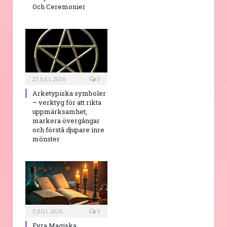
Och Ceremonier
23 JULI, 2026
0
Arketypiska symboler
– verktyg för att rikta
uppmärksamhet,
markera övergångar
och förstå djupare inre
mönster
3 JULI, 2026
0
Fyra Magiska