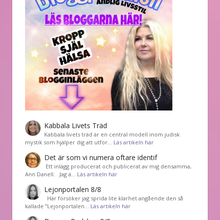
Kabbala Livets Träd
Kabbala livets träd är en central modell inom judisk
mystik som hjälper dig att utfor…
Läs artikeln här
Det är som vi numera oftare identif
͏ Ett inlägg producerat och publicerat av mig densamma,
Ann Danell. Jag ä…
Läs artikeln här
Lejonportalen 8/8
Här försöker jag sprida lite klarhet angående den så
kallade ”Lejonportalen…
Läs artikeln här