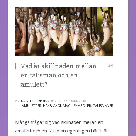
Vad är skillnaden mellan
0
en talisman och en
amulett?
AV
TAROTGUIDERNA
DEN
17 FEBRUARI, 2018
AMULETTER
,
HÄX&MAGI
,
MAGI
,
SYMBOLER
,
TALISMANER
Många frågar sig vad skillnaden mellan en
amulett och en talisman egentligen här. Här