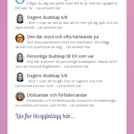
Frågar du dig vad syftet med ditt liv är. Vad din uppgift är.
Ditt kall. Sv…
Läs artikeln här
Dagens Budskap 6/8
Kort 1 visar att det är dax att tro mer på dig själv och din
egen förmå…
Läs artikeln här
Den där stora och ofta härskande pa
Den stora paradoxen med oss människor. Ett inlägg
skrivet och publicerat av mig,…
Läs artikeln här
Personliga Budskap till ER som var
Hej! Här kommer de personliga budskapen riktade till Er
som var med på Änglahealin…
Läs artikeln här
Dagens Budskap 5/8
Kort 1 visar att du går mot en lugnare och mer
harmonisk period i livet…
Läs artikeln här
Dödsandar och förfädersandar
Dödsandar och förfädersandar beskriver föreställningar
om avlidna personer som fortfa…
Läs artikeln här
Läs fler blogginlägg här...