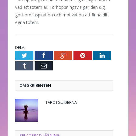
vad ett totem är. Förhoppningsvis ger den dig
gott om inspiration och motivation att finna ditt
egna totem.
DELA.
Twitter
Facebook
Google+
Pinterest
LinkedIn
Tumblr
E-
post
OM SKRIBENTEN
TAROTGUIDERNA
RELATERAD LÄSNING