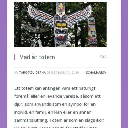
Vad är totem
0
AV
TAROTGUIDERNA
DEN
24 JANUARI, 2019
- SCHAMANISM
Ett totem kan antingen vara ett naturligt
föremål eller en levande varelse, såsom ett
djur, som används som en symbol för en
individ, en familj, en klan eller en annan
sammanslutning. Totem är som en slags ikon
vilken vi kan vända oss till för att få viktiga