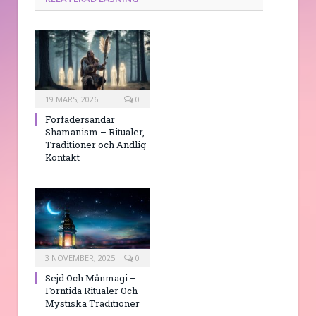
19 MARS, 2026
0
Förfädersandar
Shamanism – Ritualer,
Traditioner och Andlig
Kontakt
3 NOVEMBER, 2025
0
Sejd Och Månmagi –
Forntida Ritualer Och
Mystiska Traditioner