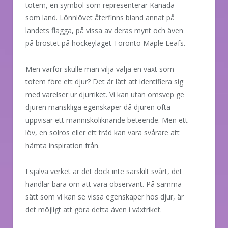
totem, en symbol som representerar Kanada
som land. Lönnlövet återfinns bland annat på
landets flagga, på vissa av deras mynt och även
på bröstet på hockeylaget Toronto Maple Leafs.
Men varför skulle man vilja välja en växt som
totem före ett djur? Det är lätt att identifiera sig
med varelser ur djurriket. Vi kan utan omsvep ge
djuren mänskliga egenskaper då djuren ofta
uppvisar ett människoliknande beteende. Men ett
löv, en solros eller ett träd kan vara svårare att
hämta inspiration från.
I själva verket är det dock inte särskilt svårt, det
handlar bara om att vara observant. På samma
sätt som vi kan se vissa egenskaper hos djur, är
det möjligt att göra detta även i växtriket.