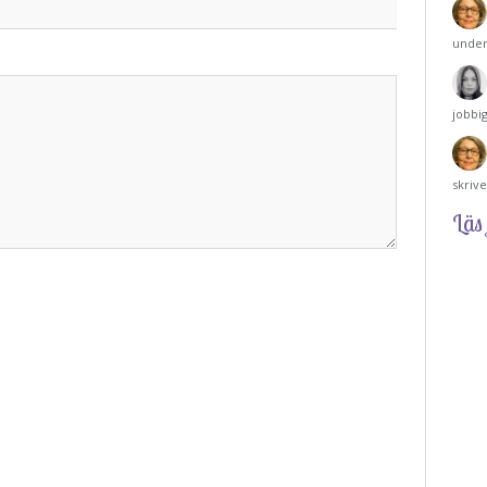
under
jobbi
skriv
Läs 