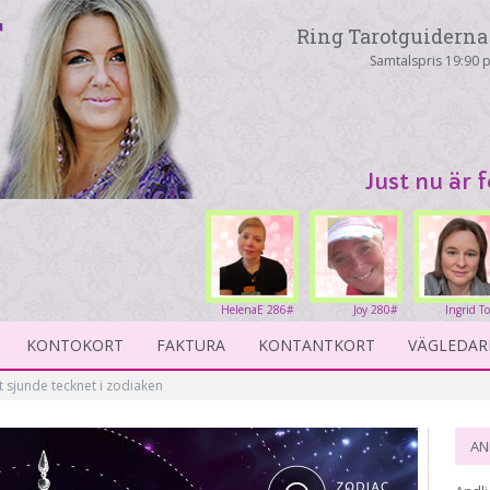
Ring Tarotguiderna 
Samtalspris 19:90 p
Just nu är 
HelenaE 286#
Joy 280#
Ingrid T
23
KONTOKORT
FAKTURA
KONTANTKORT
VÄGLEDAR
t sjunde tecknet i zodiaken
AN