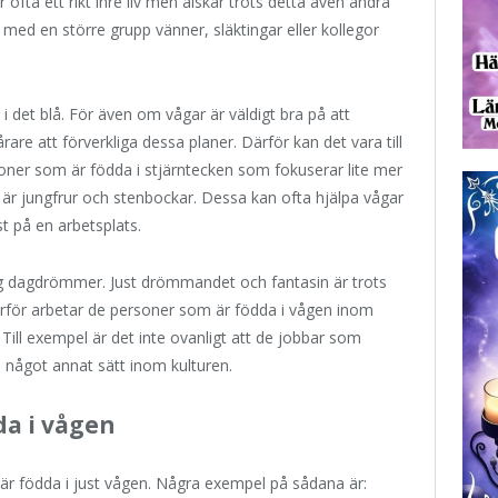
ofta ett rikt inre liv men älskar trots detta även andra
med en större grupp vänner, släktingar eller kollegor
i det blå. För även om vågar är väldigt bra på att
årare att förverkliga dessa planer. Därför kan det vara till
oner som är födda i stjärntecken som fokuserar lite mer
är jungfrur och stenbockar. Dessa kan ofta hjälpa vågar
st på en arbetsplats.
g dagdrömmer. Just drömmandet och fantasin är trots
 Därför arbetar de personer som är födda i vågen inom
Till exempel är det inte ovanligt att de jobbar som
å något annat sätt inom kulturen.
da i vågen
r födda i just vågen. Några exempel på sådana är: