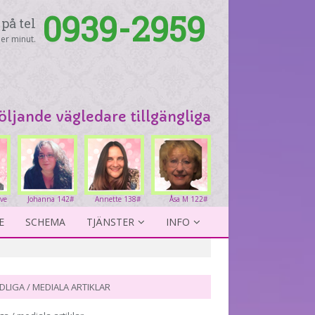
0939-2959
på tel
er minut.
följande vägledare tillgängliga
ove
Johanna 142#
Annette 138#
Åsa M 122#
4#
E
SCHEMA
TJÄNSTER
INFO
DLIGA / MEDIALA ARTIKLAR