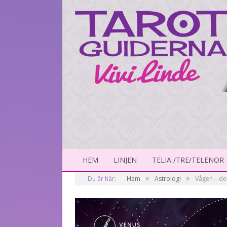
HEM
LINJEN
TELIA /TRE/TELENOR
»
»
Du är här:
Hem
Astrologi
Vågen – de