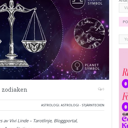
Andli
PO
i zodiaken
0
ASTROLOGI
,
ASTROLOGI - STJÄRNTECKEN
 av Vivi Linde – Tarotlinje, Bloggportal,