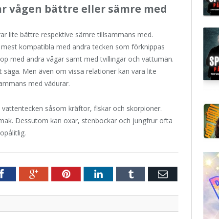
r vågen bättre eller sämre med
ar lite bättre respektive sämre tillsammans med.
är mest kompatibla med andra tecken som förknippas
hop med andra vågar samt med tvillingar och vattumän.
 säga. Men även om vissa relationer kan vara lite
llsammans med vädurar.
 vattentecken såsom kräftor, fiskar och skorpioner.
smak. Dessutom kan oxar, stenbockar och jungfrur ofta
pålitlig.
r
Facebook
Google+
Pinterest
LinkedIn
Tumblr
E-
post