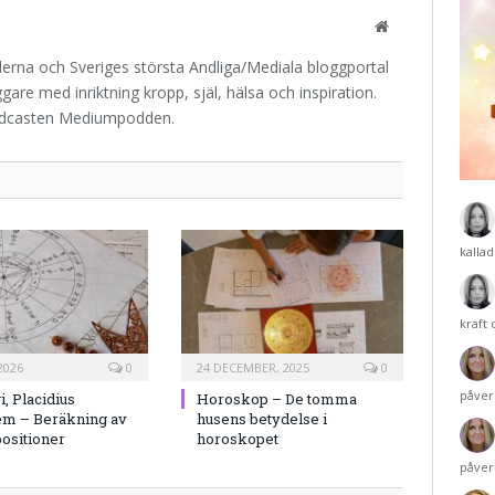
Website
iderna och Sveriges största Andliga/Mediala bloggportal
are med inriktning kropp, själ, hälsa och inspiration.
odcasten Mediumpodden.
kalla
kraft
2026
0
24 DECEMBER, 2025
0
påver
i, Placidius
Horoskop – De tomma
em – Beräkning av
husens betydelse i
ositioner
horoskopet
påver