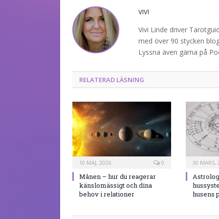
VIVI
Vivi Linde driver Tarotgu
med över 90 stycken blogg
Lyssna även gärna på P
RELATERAD LÄSNING
10 MAJ, 2026
0
30 MARS, 
Månen – hur du reagerar
Astrolog
känslomässigt och dina
hussyst
behov i relationer
husens p