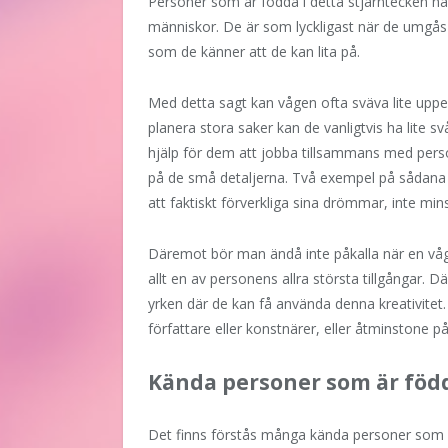
Personer som är födda i detta stjärntecken har 
människor. De är som lyckligast när de umgås 
som de känner att de kan lita på.
Med detta sagt kan vågen ofta sväva lite uppe 
planera stora saker kan de vanligtvis ha lite sv
hjälp för dem att jobba tillsammans med pers
på de små detaljerna. Två exempel på sådana 
att faktiskt förverkliga sina drömmar, inte min
Däremot bör man ändå inte påkalla när en vå
allt en av personens allra största tillgångar.
yrken där de kan få använda denna kreativitet. 
författare eller konstnärer, eller åtminstone p
Kända personer som är föd
Det finns förstås många kända personer som ä