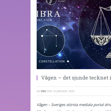
Vågen – det sjunde tecknet 
AV
VIVI
DEN
16 JANUARI, 2023
Vågen – Sveriges största mediala portal drivs