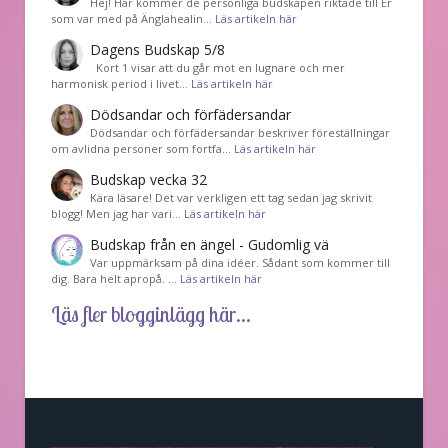
Hej! Här kommer de personliga budskapen riktade till Er
som var med på Änglahealin…
Läs artikeln här
Dagens Budskap 5/8
Kort 1 visar att du går mot en lugnare och mer
harmonisk period i livet…
Läs artikeln här
Dödsandar och förfädersandar
Dödsandar och förfädersandar beskriver föreställningar
om avlidna personer som fortfa…
Läs artikeln här
Budskap vecka 32
Kära läsare! Det var verkligen ett tag sedan jag skrivit
blogg! Men jag har vari…
Läs artikeln här
Budskap från en ängel - Gudomlig vä
Var uppmärksam på dina idéer. Sådant som kommer till
dig. Bara helt apropå. …
Läs artikeln här
Läs fler blogginlägg här...