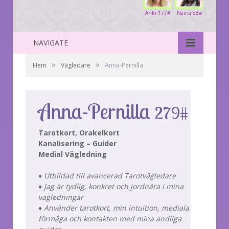
Anki 177#
Naina 88#
NAVIGATE
»
»
Hem
Vägledare
Anna-Pernilla
Anna-Pernilla
279#
Tarotkort, Orakelkort
Kanalisering – Guider
Medial Vägledning
♦ Utbildad till avancerad Tarotvägledare
♦ Jag är tydlig, konkret och jordnära i mina
vägledningar
♦ Använder tarotkort, min intuition, mediala
förmåga och kontakten med mina andliga