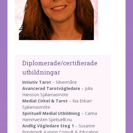
Diplomerade/certifierade
utbildningar
Intiutiv Tarot
– Silvermåne
Avancerad Tarotvägledare
– Julia
Hansson Själarnasmöte
Medial Cirkel & Tarot
– Kia Enbarr
Själarnasmöte
Spirituell Medial Utbildning
– Carina
Hammarsten Spirituellt.nu
Andlig Vägledare Steg 1
– Susanne
Brindstedt 4 vision Consult & Education