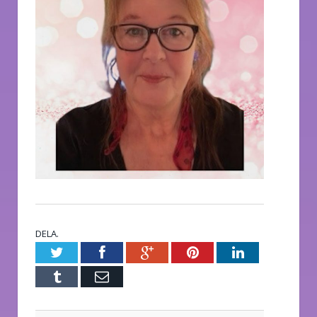
DELA.
Twitter
Facebook
Google+
Pinterest
LinkedIn
Tumblr
E-
post