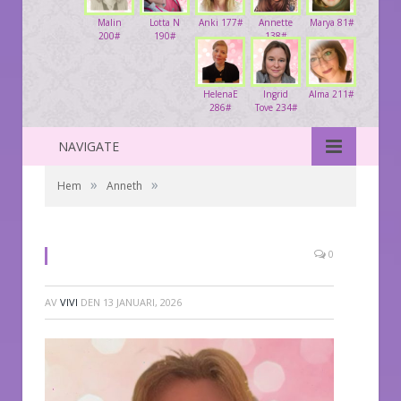
Malin
Lotta N
Anki 177#
Annette
Marya 81#
200#
190#
138#
HelenaE
Ingrid
Alma 211#
286#
Tove 234#
NAVIGATE
»
»
Hem
Anneth
0
AV
VIVI
DEN
13 JANUARI, 2026