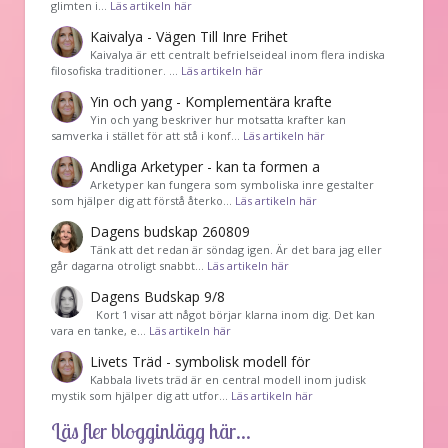
glimten i…
Läs artikeln här
Kaivalya - Vägen Till Inre Frihet
Kaivalya är ett centralt befrielseideal inom flera indiska
filosofiska traditioner. …
Läs artikeln här
Yin och yang - Komplementära krafte
Yin och yang beskriver hur motsatta krafter kan
samverka i stället för att stå i konf…
Läs artikeln här
Andliga Arketyper - kan ta formen a
Arketyper kan fungera som symboliska inre gestalter
som hjälper dig att förstå återko…
Läs artikeln här
Dagens budskap 260809
Tänk att det redan är söndag igen. Är det bara jag eller
går dagarna otroligt snabbt…
Läs artikeln här
Dagens Budskap 9/8
Kort 1 visar att något börjar klarna inom dig. Det kan
vara en tanke, e…
Läs artikeln här
Livets Träd - symbolisk modell för
Kabbala livets träd är en central modell inom judisk
mystik som hjälper dig att utfor…
Läs artikeln här
Läs fler blogginlägg här...