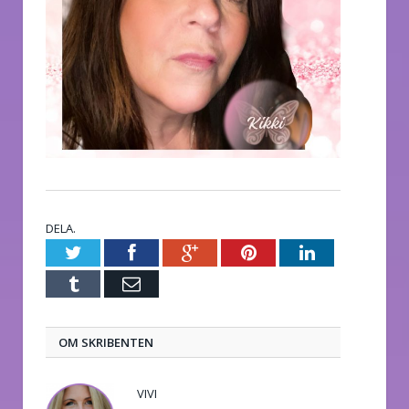
DELA.
Twitter
Facebook
Google+
Pinterest
LinkedIn
Tumblr
E-
post
OM SKRIBENTEN
VIVI