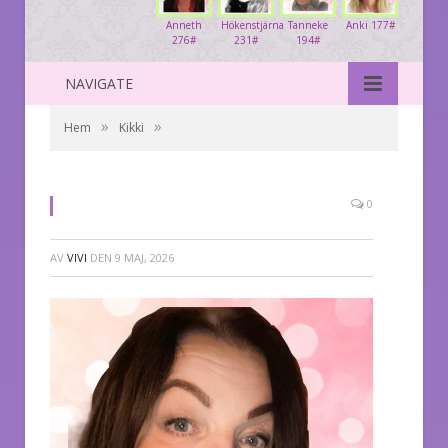
Anneth
Hökenstjärna
Tanneke
Anki 177#
276#
231#
194#
NAVIGATE
»
»
Hem
Kikki
0
AV
VIVI
DEN
9 MAJ, 2026