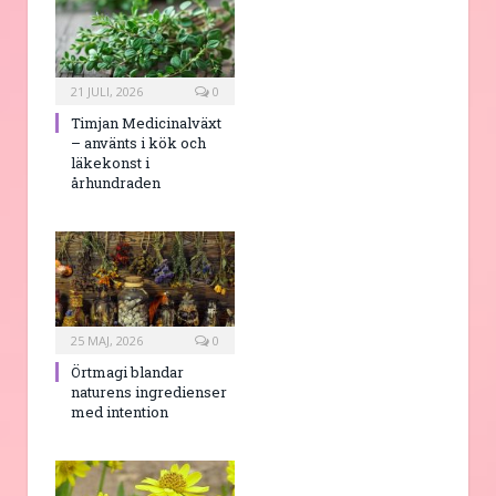
21 JULI, 2026
0
Timjan Medicinalväxt
– använts i kök och
läkekonst i
århundraden
25 MAJ, 2026
0
Örtmagi blandar
naturens ingredienser
med intention