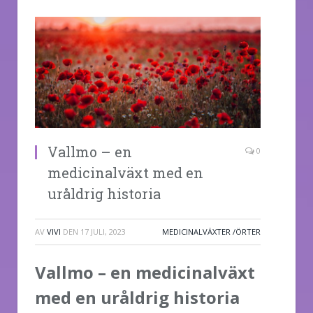
Vallmo – en
0
medicinalväxt med en
uråldrig historia
AV
VIVI
DEN
17 JULI, 2023
MEDICINALVÄXTER /ÖRTER
Vallmo – en medicinalväxt
med en uråldrig historia