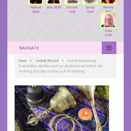
HelenaE
Alica 283#
Tanneke
Sanna
Monika
286#
194#
192#
89#
Gilda
333#
NAVIGATE
»
»
Hem
- Indisk filosofi
Vedisk kosmologi –
framställer världen som en strukturerad helhet där
ordning (ṛta) styr rörelse och förändring