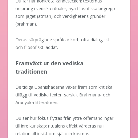
Du får här konkreta kännetecken: texternas
ursprung i vediska ritualer, nya filosofiska begrepp
som jaget (ātman) och verklighetens grunder
(brahman).
Deras särpräglade språk är kort, ofta dialogiskt
och filosofiskt laddat.
Framväxt ur den vediska
traditionen
De tidiga Upanishaderna växer fram som kritiska
tillägg till vediska texter, särskilt Brahmana- och
Aranyaka-litteraturen.
Du ser hur fokus flyttas från yttre offerhandlingar
till inre kunskap; ritualens effekt värderas nu i
relation till insikt om själ och kosmos.