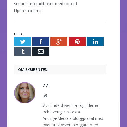
senare lärotraditioner med rötter i
Upanishaderna.
DELA.
Twitter
Facebook
Google+
Pinterest
LinkedIn
Tumblr
E-
post
OM SKRIBENTEN
VIVI
Website
Vivi Linde driver Tarotguiderna
och Sveriges största
Andliga/Mediala bloggportal med
över 90 stycken bloggare med