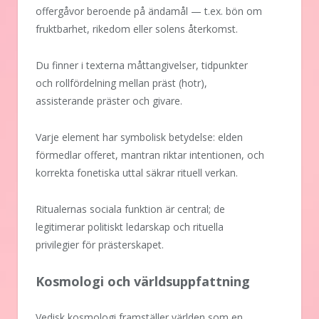
offergåvor beroende på ändamål — t.ex. bön om
fruktbarhet, rikedom eller solens återkomst.
Du finner i texterna måttangivelser, tidpunkter
och rollfördelning mellan präst (hotr),
assisterande präster och givare.
Varje element har symbolisk betydelse: elden
förmedlar offeret, mantran riktar intentionen, och
korrekta fonetiska uttal säkrar rituell verkan.
Ritualernas sociala funktion är central; de
legitimerar politiskt ledarskap och rituella
privilegier för prästerskapet.
Kosmologi och världsuppfattning
Vedisk kosmologi framställer världen som en