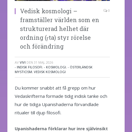
Vedisk kosmologi –
0
framställer världen som en
strukturerad helhet där
ordning (ṛta) styr rörelse
och förändring
AV
VIVI
DEN
31 MAJ, 2026
- INDISK FILOSOFI
,
- KOSMOLOGI
,
- ÖSTERLÄNDSK
MYSTICISM
,
VEDISK KOSMOLOGI
Du kommer snabbt att få grepp om hur
Vedaskrifterna formade tidig indisk tanke och
hur de tidiga Upanishaderna förvandlade
ritualer till djup filosofi.
Upanishaderna förklarar hur inre självinsikt