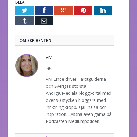
DELA.
Twitter
Facebook
Google+
Pinterest
LinkedIn
Tumblr
E-
post
OM SKRIBENTEN
VIVI
Website
Vivi Linde driver Tarotguiderna
och Sveriges största
Andliga/Mediala bloggportal med
över 90 stycken bloggare med
inriktning kropp, själ, hälsa och
inspiration. Lyssna även gärna på
Podcasten Mediumpodden.