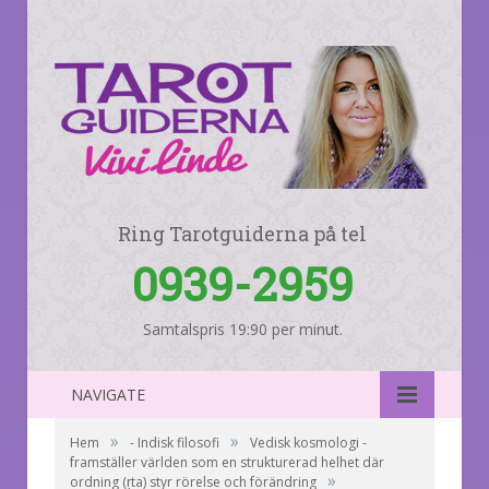
Ring Tarotguiderna på tel
0939-2959
Samtalspris 19:90 per minut.
NAVIGATE
»
»
Hem
- Indisk filosofi
Vedisk kosmologi -
framställer världen som en strukturerad helhet där
»
ordning (ṛta) styr rörelse och förändring