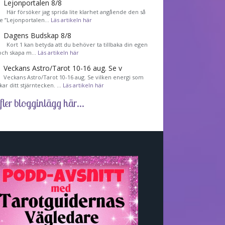
Lejonportalen 8/8
Här försöker jag sprida lite klarhet angående den så
de ”Lejonportalen…
Läs artikeln här
Dagens Budskap 8/8
Kort 1 kan betyda att du behöver ta tillbaka din egen
 och skapa m…
Läs artikeln här
Veckans Astro/Tarot 10-16 aug. Se v
Veckans Astro/Tarot 10-16 aug. Se vilken energi som
kar ditt stjärntecken. …
Läs artikeln här
fler blogginlägg här...