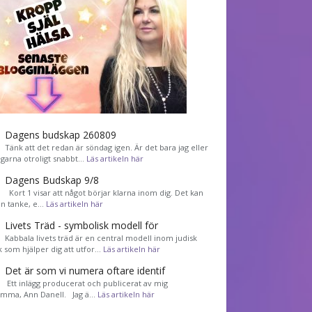
Dagens budskap 260809
Tänk att det redan är söndag igen. Är det bara jag eller
agarna otroligt snabbt…
Läs artikeln här
Dagens Budskap 9/8
Kort 1 visar att något börjar klarna inom dig. Det kan
en tanke, e…
Läs artikeln här
Livets Träd - symbolisk modell för
Kabbala livets träd är en central modell inom judisk
k som hjälper dig att utfor…
Läs artikeln här
Det är som vi numera oftare identif
͏ Ett inlägg producerat och publicerat av mig
mma, Ann Danell. Jag ä…
Läs artikeln här