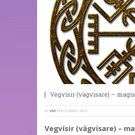
Vegvísir (vägvisare) – magi
AV
VIVI
DEN
23 MARS, 2024
Vegvísir (vägvisare) – m