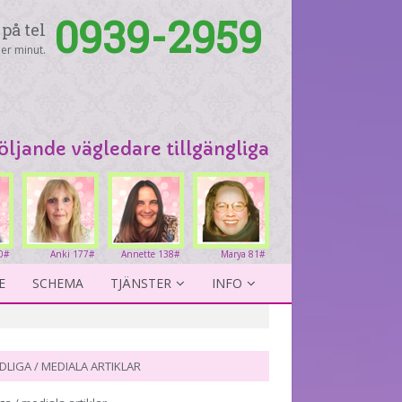
0939-2959
på tel
er minut.
följande vägledare tillgängliga
0#
Anki 177#
Annette 138#
Marya 81#
E
SCHEMA
TJÄNSTER
INFO
DLIGA / MEDIALA ARTIKLAR