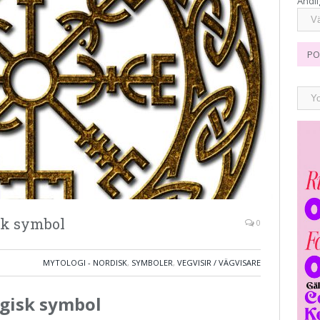
Andli
PO
sk symbol
0
MYTOLOGI - NORDISK
,
SYMBOLER
,
VEGVISIR / VÄGVISARE
agisk symbol