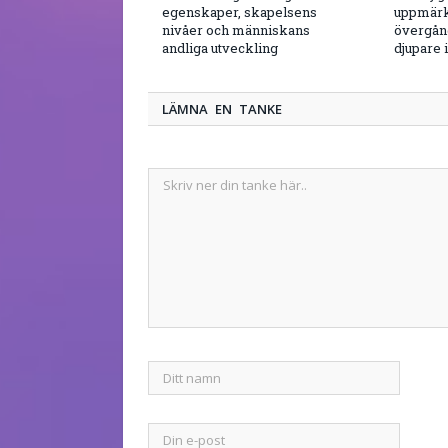
egenskaper, skapelsens
uppmärk
nivåer och människans
övergång
andliga utveckling
djupare 
LÄMNA EN TANKE