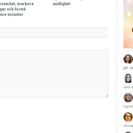
samhet, markera
andlighet
ar och förstå
inre mönster
går d
vara 
mysti
densa