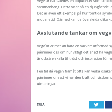
Vegvísir har således en popularitet som sträcke
sammanhang. Detta visar på en djupgående lä
Det är även ett exempel på hur forntida symbole
modern tid. Därmed kan de överskrida olika ku
Avslutande tankar om vegví
Vegvísir är mer än bara en vackert utformad sy
påminner oss om hur viktigt det är att ha vägl
är också en källa till tröst och inspiration fö
I en tid då vägen framåt ofta kan verka osäke
påminner om att vi har den kraft och visdom s
utmaningar.
DELA.
Twitte