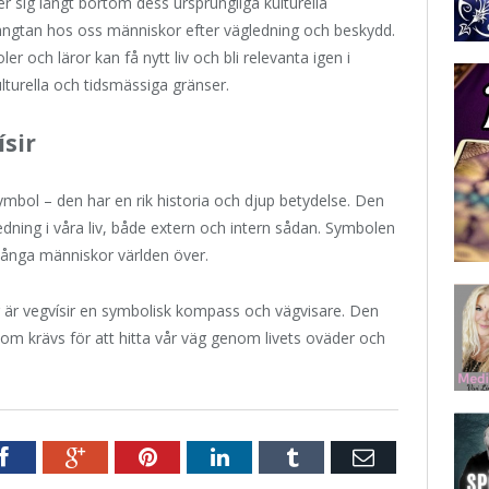
r sig långt bortom dess ursprungliga kulturella
ngtan hos oss människor efter vägledning och beskydd.
r och läror kan få nytt liv och bli relevanta igen i
lturella och tidsmässiga gränser.
sir
mbol – den har en rik historia och djup betydelse. Den
edning i våra liv, både extern och intern sådan. Symbolen
r många människor världen över.
r är vegvísir en symbolisk kompass och vägvisare. Den
om krävs för att hitta vår väg genom livets oväder och
r
Facebook
Google+
Pinterest
LinkedIn
Tumblr
E-
post