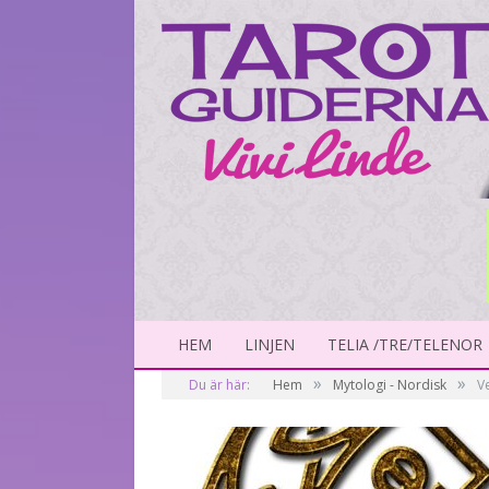
HEM
LINJEN
TELIA /TRE/TELENOR
»
»
Du är här:
Hem
Mytologi - Nordisk
V