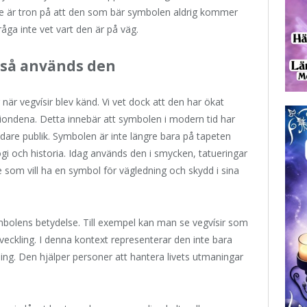
lse är tron på att den som bär symbolen aldrig kommer
åga inte vet vart den är på väg.
 så används den
r när vegvísir blev känd. Vi vet dock att den har ökat
tiondena. Detta innebär att symbolen i modern tid har
edare publik. Symbolen är inte längre bara på tapeten
gi och historia. Idag används den i smycken, tatueringar
e som vill ha en symbol för vägledning och skydd i sina
bolens betydelse. Till exempel kan man se vegvísir som
veckling. I denna kontext representerar den inte bara
ing. Den hjälper personer att hantera livets utmaningar