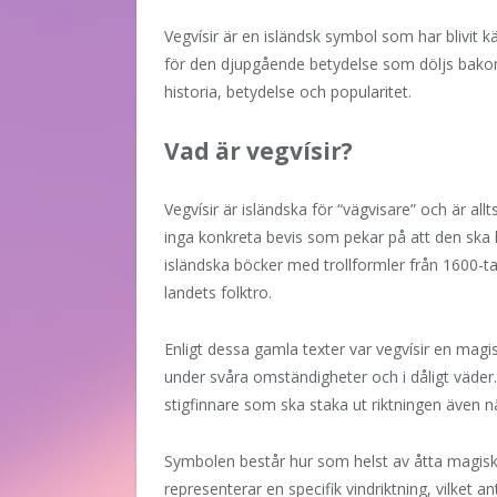
Vegvísir är en isländsk symbol som har blivit 
för den djupgående betydelse som döljs bakom 
historia, betydelse och popularitet.
Vad är vegvísir?
Vegvísir är isländska för “vägvisare” och är a
inga konkreta bevis som pekar på att den ska
isländska böcker med trollformler från 1600-tal
landets folktro.
Enligt dessa gamla texter var vegvísir en magi
under svåra omständigheter och i dåligt väde
stigfinnare som ska staka ut riktningen även nä
Symbolen består hur som helst av åtta magiska 
representerar en specifik vindriktning, vilket a