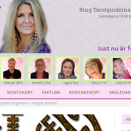
Ring Tarotguiderna 
Samtalspris 19:90 p
Just nu är 
HelenaE 286#
Anneth 276#
Ingrid Tove
Alma 211#
Lotta N 19
234#
KONTOKORT
FAKTURA
KONTANTKORT
VÄGLEDAR
egvísir (vägvisare) – magisk symbol
AN