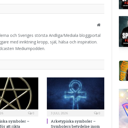
Website
iderna och Sveriges största Andliga/Mediala bloggportal
are med inriktning kropp, själ, hälsa och inspiration.
odcasten Mediumpodden.
026
0
3 JULI, 2026
0
iska symboler –
Arketypiska symboler –
ör att rikta
Symbolers betydelse inom