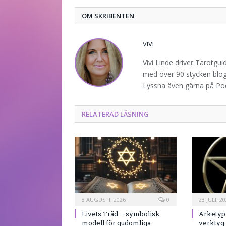
OM SKRIBENTEN
VIVI
Vivi Linde driver Tarotgu
med över 90 stycken blogg
Lyssna även gärna på P
RELATERAD LÄSNING
8 AUGUSTI, 2026
0
23 JULI, 2
Livets Träd – symbolisk
Arketyp
modell för gudomliga
verktyg f