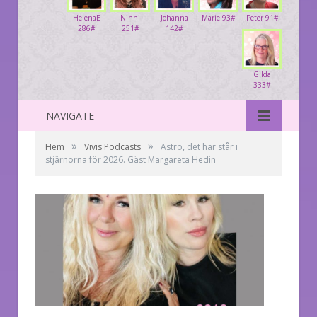
HelenaE
Ninni
Johanna
Marie 93#
Peter 91#
286#
251#
142#
Gilda
333#
NAVIGATE
»
»
Hem
Vivis Podcasts
Astro, det här står i
stjärnorna för 2026. Gäst Margareta Hedin