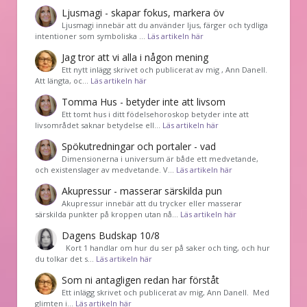
Ljusmagi - skapar fokus, markera öv
Ljusmagi innebär att du använder ljus, färger och tydliga
intentioner som symboliska …
Läs artikeln här
Jag tror att vi alla i någon mening
Ett nytt inlägg skrivet och publicerat av mig , Ann Danell.
Att längta, oc…
Läs artikeln här
Tomma Hus - betyder inte att livsom
Ett tomt hus i ditt födelsehoroskop betyder inte att
livsområdet saknar betydelse ell…
Läs artikeln här
Spökutredningar och portaler - vad
Dimensionerna i universum är både ett medvetande,
och existenslager av medvetande. V…
Läs artikeln här
Akupressur - masserar särskilda pun
Akupressur innebär att du trycker eller masserar
särskilda punkter på kroppen utan nå…
Läs artikeln här
Dagens Budskap 10/8
Kort 1 handlar om hur du ser på saker och ting, och hur
du tolkar det s…
Läs artikeln här
Som ni antagligen redan har förståt
Ett inlägg skrivet och publicerat av mig, Ann Danell. Med
glimten i…
Läs artikeln här