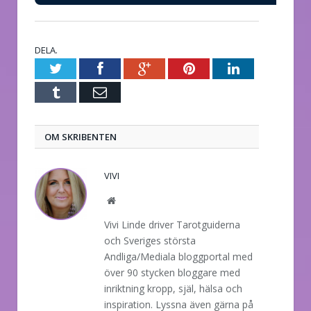
DELA.
Twitter
Facebook
Google+
Pinterest
LinkedIn
Tumblr
E-
post
OM SKRIBENTEN
VIVI
Website
Vivi Linde driver Tarotguiderna
och Sveriges största
Andliga/Mediala bloggportal med
över 90 stycken bloggare med
inriktning kropp, själ, hälsa och
inspiration. Lyssna även gärna på