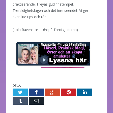
praktiserande, Freyas gudinnetempel,
Trefaldighetslagen och det inre seendet. Vi ger
även lite tips och råd.
(Lola Ravenstar 116# på Tarotguiderna)
DELA.
Twitter
Facebook
Google+
Pinterest
LinkedIn
Tumblr
E-
post