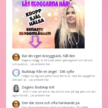
Bär din egen livsryggsäck, håll den
Dagens inlägg är till vissa delar självupplevt och skrivet
och publice…
Läs artikeln här
Budskap från en ängel - Ditt syfte
Frågar du dig vad syftet med ditt liv är. Vad din uppgift är.
Ditt kall. Sv…
Läs artikeln här
Dagens Budskap 6/8
Kort 1 visar att det är dax att tro mer på dig själv och din
egen förmå…
Läs artikeln här
Den där stora och ofta härskande pa
Den stora paradoxen med oss människor. Ett inlägg