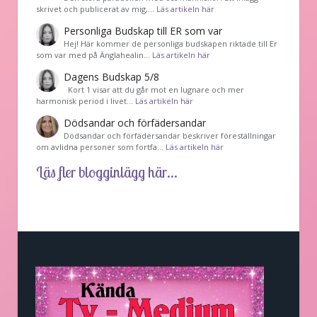
skrivet och publicerat av mig,…
Läs artikeln här
Personliga Budskap till ER som var
Hej! Här kommer de personliga budskapen riktade till Er
som var med på Änglahealin…
Läs artikeln här
Dagens Budskap 5/8
Kort 1 visar att du går mot en lugnare och mer
harmonisk period i livet…
Läs artikeln här
Dödsandar och förfädersandar
Dödsandar och förfädersandar beskriver föreställningar
om avlidna personer som fortfa…
Läs artikeln här
Läs fler blogginlägg här...