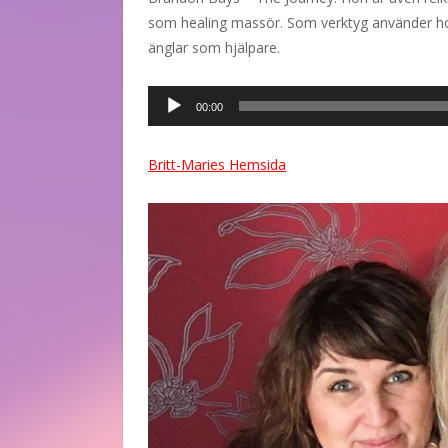
som healing massör. Som verktyg använder ho
änglar som hjälpare.
Ljudspelare
00:00
Britt-Maries Hemsida