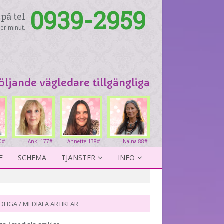
0939-2959
på tel
er minut.
följande vägledare tillgängliga
0#
Anki 177#
Annette 138#
Naina 88#
E
SCHEMA
TJÄNSTER
INFO
DLIGA / MEDIALA ARTIKLAR