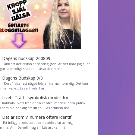
Dagens budskap 260809
Tänk att det redan är söndag igen. Är det bara jag eller
agarna otroligt snabbt…
Läs artikeln här
Dagens Budskap 9/8
Kort 1 visar att något börjar klarna inom dig. Det kan
en tanke, e…
Läs artikeln här
Livets Träd - symbolisk modell för
Kabbala livets träd är en central modell inom judisk
k som hjälper dig att utfor…
Läs artikeln här
Det är som vi numera oftare identif
͏ Ett inlägg producerat och publicerat av mig
mma, Ann Danell. Jag ä…
Läs artikeln här