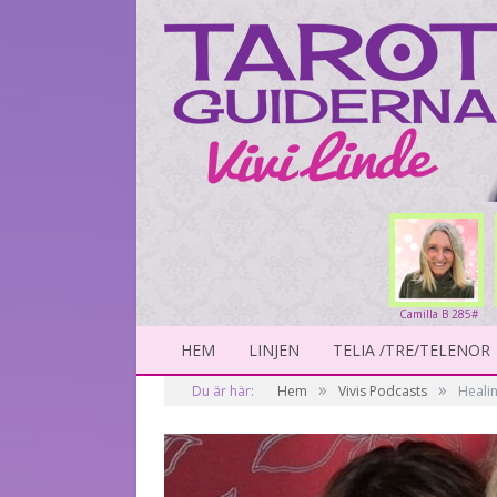
Camilla B 285#
HEM
LINJEN
TELIA /TRE/TELENOR
»
»
Du är här:
Hem
Vivis Podcasts
Healin