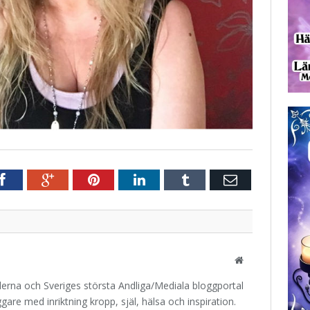
r
Facebook
Google+
Pinterest
LinkedIn
Tumblr
E-
post
Website
iderna och Sveriges största Andliga/Mediala bloggportal
are med inriktning kropp, själ, hälsa och inspiration.