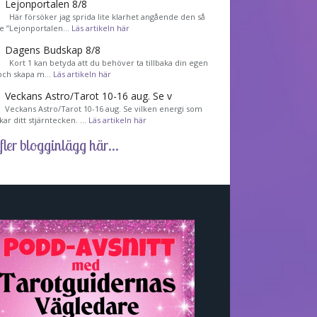
Lejonportalen 8/8
Här försöker jag sprida lite klarhet angående den så
de ”Lejonportalen…
Läs artikeln här
Dagens Budskap 8/8
Kort 1 kan betyda att du behöver ta tillbaka din egen
 och skapa m…
Läs artikeln här
Veckans Astro/Tarot 10-16 aug. Se v
Veckans Astro/Tarot 10-16 aug. Se vilken energi som
kar ditt stjärntecken. …
Läs artikeln här
fler blogginlägg här...