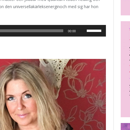
n den universellakärleksenerginoch med sig har hon
Använd
00:00
upp/ner-
piltangenterna
för
att
höja
eller
sänka
volymen.