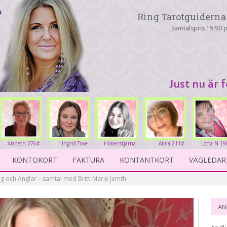
Ring Tarotguiderna 
Samtalspris 19:90 p
Just nu är 
Anneth 276#
Ingrid Tove
Hökenstjärna
Alma 211#
Lotta N 19
234#
231#
KONTOKORT
FAKTURA
KONTANTKORT
VÄGLEDAR
g och Änglar – samtal med Britt-Marie Jemth
AN