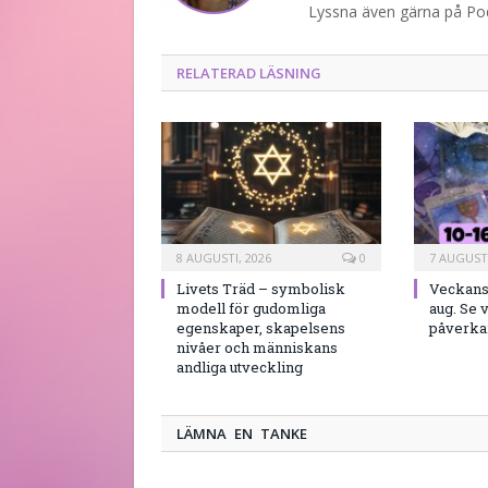
Lyssna även gärna på P
RELATERAD LÄSNING
8 AUGUSTI, 2026
0
7 AUGUSTI
Livets Träd – symbolisk
Veckans 
modell för gudomliga
aug. Se 
egenskaper, skapelsens
påverkar
nivåer och människans
andliga utveckling
LÄMNA EN TANKE