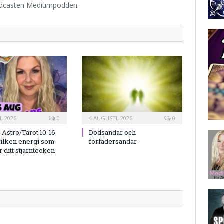
odcasten Mediumpodden.
, 2026
0
4 AUGUSTI, 2026
0
Astro/Tarot 10-16
Dödsandar och
vilken energi som
förfädersandar
 ditt stjärntecken