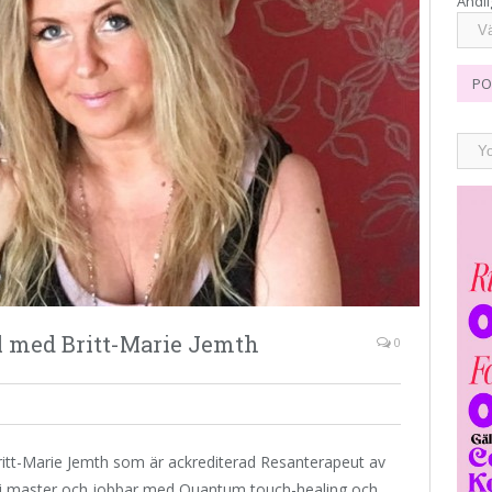
Andli
PO
l med Britt-Marie Jemth
0
Britt-Marie Jemth som är ackrediterad Resanterapeut av
ki master och jobbar med Quantum touch-healing och