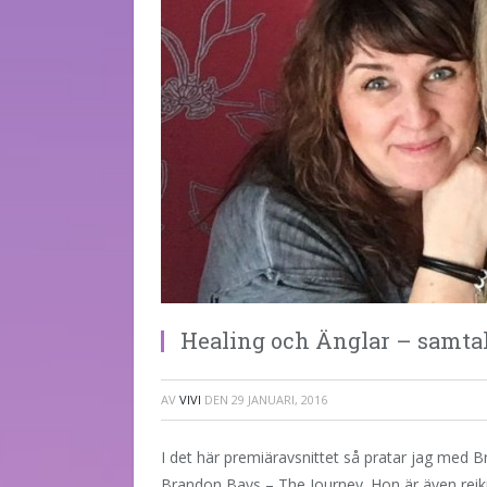
Healing och Änglar – samta
AV
VIVI
DEN
29 JANUARI, 2016
I det här premiäravsnittet så pratar jag med 
Brandon Bays – The Journey. Hon är även rei