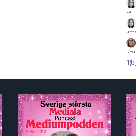
kalla
kraft
påver
Läs 