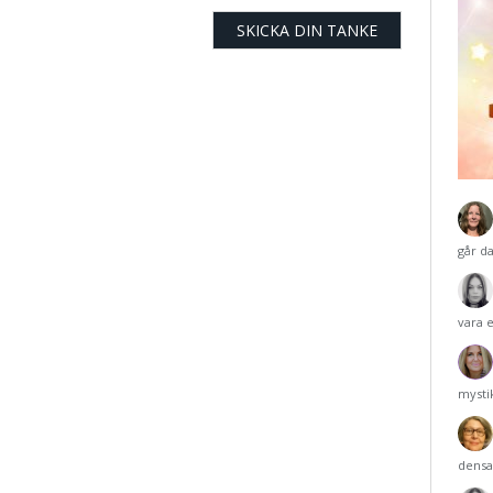
går d
vara 
mysti
densa