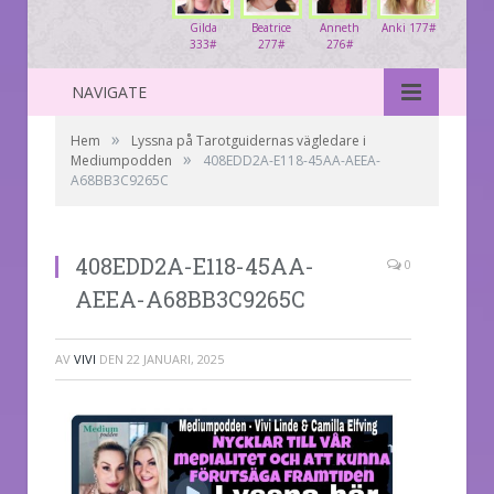
Gilda
Beatrice
Anneth
Anki 177#
333#
277#
276#
NAVIGATE
»
Hem
Lyssna på Tarotguidernas vägledare i
»
Mediumpodden
408EDD2A-E118-45AA-AEEA-
A68BB3C9265C
FruMagika (210# - Tarotguiderna)
408EDD2A-E118-45AA-
0
AEEA-A68BB3C9265C
AV
VIVI
DEN
22 JANUARI, 2025