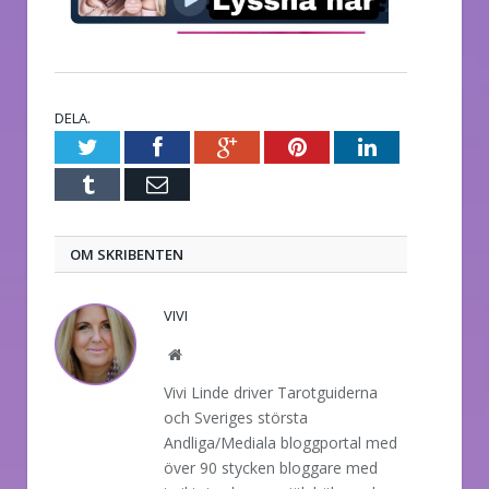
DELA.
Twitter
Facebook
Google+
Pinterest
LinkedIn
Tumblr
E-
post
OM SKRIBENTEN
VIVI
Website
Vivi Linde driver Tarotguiderna
och Sveriges största
Andliga/Mediala bloggportal med
över 90 stycken bloggare med