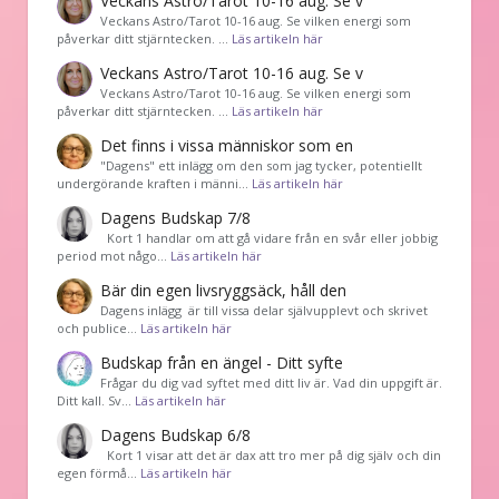
Veckans Astro/Tarot 10-16 aug. Se v
Veckans Astro/Tarot 10-16 aug. Se vilken energi som
påverkar ditt stjärntecken. …
Läs artikeln här
Veckans Astro/Tarot 10-16 aug. Se v
Veckans Astro/Tarot 10-16 aug. Se vilken energi som
påverkar ditt stjärntecken. …
Läs artikeln här
Det finns i vissa människor som en
"Dagens" ett inlägg om den som jag tycker, potentiellt
undergörande kraften i männi…
Läs artikeln här
Dagens Budskap 7/8
Kort 1 handlar om att gå vidare från en svår eller jobbig
period mot någo…
Läs artikeln här
Bär din egen livsryggsäck, håll den
Dagens inlägg är till vissa delar självupplevt och skrivet
och publice…
Läs artikeln här
Budskap från en ängel - Ditt syfte
Frågar du dig vad syftet med ditt liv är. Vad din uppgift är.
Ditt kall. Sv…
Läs artikeln här
Dagens Budskap 6/8
Kort 1 visar att det är dax att tro mer på dig själv och din
egen förmå…
Läs artikeln här