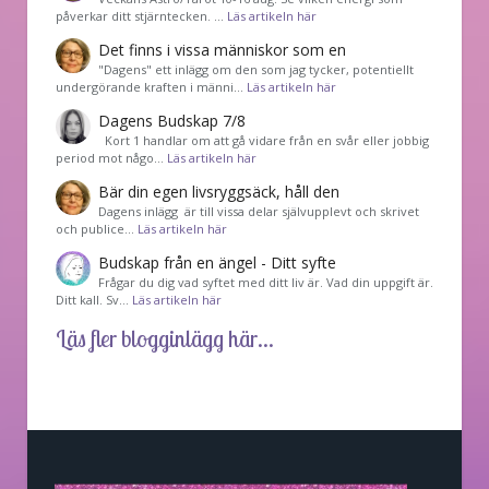
påverkar ditt stjärntecken. …
Läs artikeln här
Det finns i vissa människor som en
"Dagens" ett inlägg om den som jag tycker, potentiellt
undergörande kraften i männi…
Läs artikeln här
Dagens Budskap 7/8
Kort 1 handlar om att gå vidare från en svår eller jobbig
period mot någo…
Läs artikeln här
Bär din egen livsryggsäck, håll den
Dagens inlägg är till vissa delar självupplevt och skrivet
och publice…
Läs artikeln här
Budskap från en ängel - Ditt syfte
Frågar du dig vad syftet med ditt liv är. Vad din uppgift är.
Ditt kall. Sv…
Läs artikeln här
Läs fler blogginlägg här...