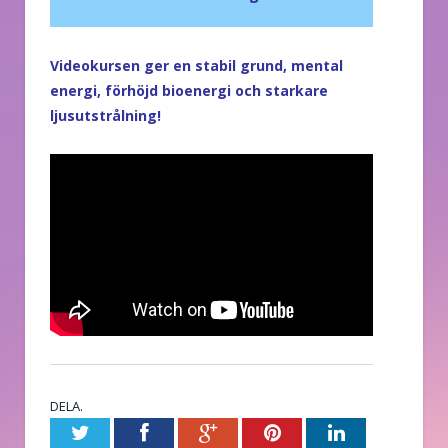
Videokursen ger en stabil grund, mental
energi, förhöjd bioenergi och starkare
ljusutstrålning!
DELA.
Twitter
Facebook
Google+
Pinterest
LinkedIn