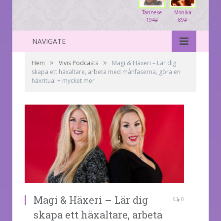
Tanneke
Monika
194#
89#
NAVIGATE
»
»
Hem
Vivis Podcasts
Magi & Häxeri – Lär dig
skapa ett häxaltare, arbeta med månfaserna, göra en
häxritual + mycket mer
Magi & Häxeri – Lär dig
0
skapa ett häxaltare, arbeta