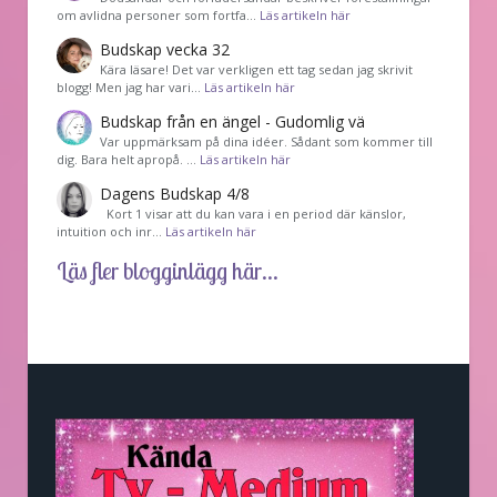
om avlidna personer som fortfa…
Läs artikeln här
Budskap vecka 32
Kära läsare! Det var verkligen ett tag sedan jag skrivit
blogg! Men jag har vari…
Läs artikeln här
Budskap från en ängel - Gudomlig vä
Var uppmärksam på dina idéer. Sådant som kommer till
dig. Bara helt apropå. …
Läs artikeln här
Dagens Budskap 4/8
Kort 1 visar att du kan vara i en period där känslor,
intuition och inr…
Läs artikeln här
Läs fler blogginlägg här...