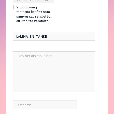
Yin och yang –
motsatta krafter som
samverkar i stället för
att utesluta varandra
LÄMNA EN TANKE