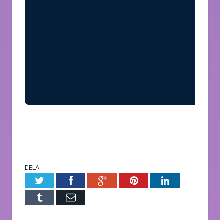
DELA.
Twitter
Facebook
Google+
Pinterest
LinkedIn
Tumblr
E-
post