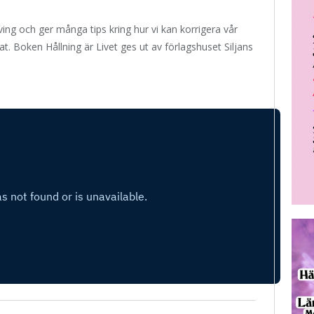
ng och ger många tips kring hur vi kan korrigera vår
at. Boken Hållning är Livet ges ut av förlagshuset Siljans