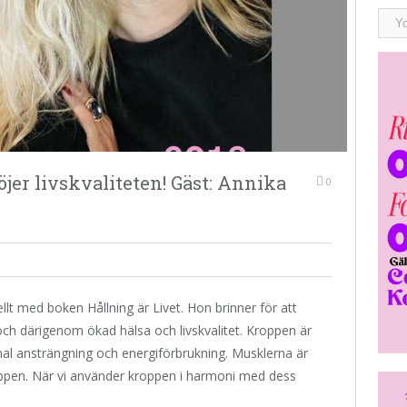
er livskvaliteten! Gäst: Annika
0
t med boken Hållning är Livet. Hon brinner för att
och därigenom ökad hälsa och livskvalitet. Kroppen är
mal ansträngning och energiförbrukning. Musklerna är
oppen. När vi använder kroppen i harmoni med dess