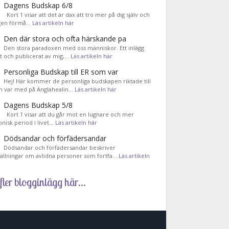
Dagens Budskap 6/8
Kort 1 visar att det är dax att tro mer på dig själv och
gen förmå…
Läs artikeln här
Den där stora och ofta härskande pa
Den stora paradoxen med oss människor. Ett inlägg
et och publicerat av mig,…
Läs artikeln här
Personliga Budskap till ER som var
Hej! Här kommer de personliga budskapen riktade till
m var med på Änglahealin…
Läs artikeln här
Dagens Budskap 5/8
Kort 1 visar att du går mot en lugnare och mer
nisk period i livet…
Läs artikeln här
Dödsandar och förfädersandar
Dödsandar och förfädersandar beskriver
tällningar om avlidna personer som fortfa…
Läs artikeln
fler blogginlägg här...