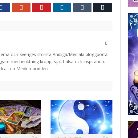
r
Facebook
Google+
Pinterest
LinkedIn
Tumblr
E-
post
Website
iderna och Sveriges största Andliga/Mediala bloggportal
are med inriktning kropp, själ, hälsa och inspiration.
odcasten Mediumpodden.