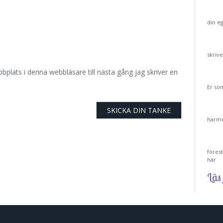
din e
skriv
plats i denna webbläsare till nästa gång jag skriver en
Er so
harmo
föres
här
Läs 