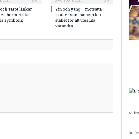
, 2026
0
3 AUGUSTI, 2026
0
och Tarot länkar
Yin och yang – motsatta
en hermetiska
krafter som samverkar i
ns symbolik
stället för att utesluta
varandra
skriv
är. Di