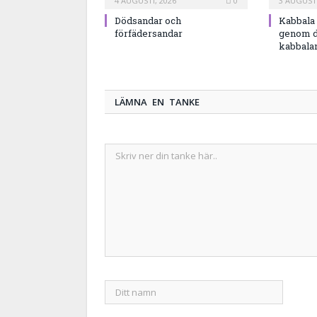
4 AUGUSTI, 2026
0
3 AUGUSTI
Dödsandar och
Kabbala 
förfädersandar
genom d
kabbala
LÄMNA EN TANKE