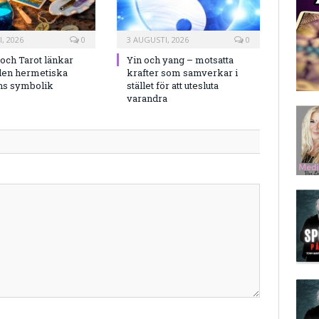
, 2026
0
3 AUGUSTI, 2026
0
och Tarot länkar
Yin och yang – motsatta
en hermetiska
krafter som samverkar i
ns symbolik
stället för att utesluta
varandra