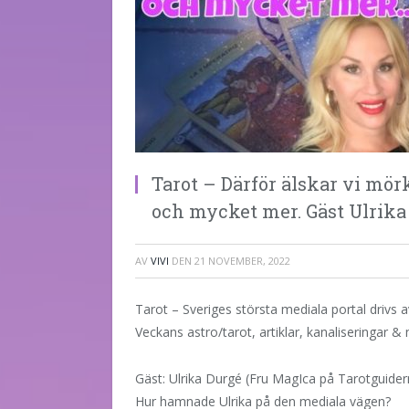
Tarot – Därför älskar vi mörk
och mycket mer. Gäst Ulrika
AV
VIVI
DEN
21 NOVEMBER, 2022
Tarot – Sveriges största mediala portal drivs 
Veckans astro/tarot, artiklar, kanaliseringar 
Gäst: Ulrika Durgé (Fru MagIca på Tarotguider
Hur hamnade Ulrika på den mediala vägen?