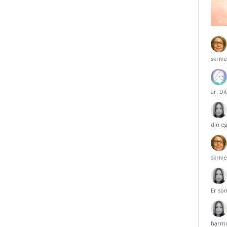
skriv
är. Di
din e
skriv
Er so
harmo