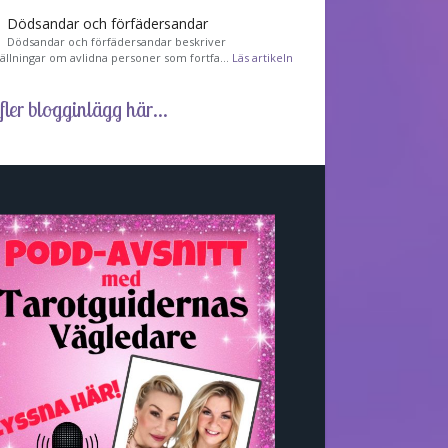
Dödsandar och förfädersandar
Dödsandar och förfädersandar beskriver
tällningar om avlidna personer som fortfa…
Läs artikeln
fler blogginlägg här...