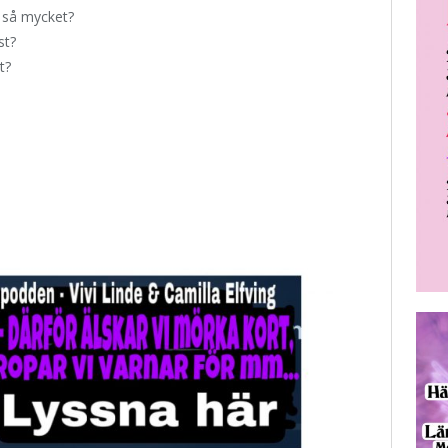
t så mycket?
st?
t?