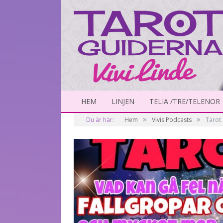
HEM
LINJEN
TELIA /TRE/TELENOR
»
»
Du är här:
Hem
Vivis Podcasts
Tarot 