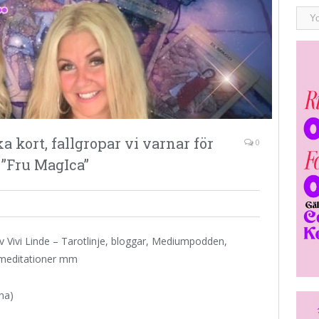
a kort, fallgropar vi varnar för
0
 ”Fru MagIca”
av Vivi Linde – Tarotlinje, bloggar, Mediumpodden,
& meditationer mm
na)