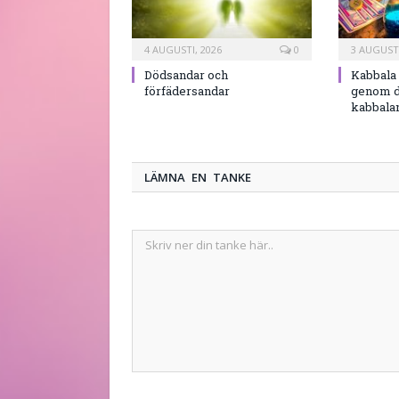
4 AUGUSTI, 2026
0
3 AUGUSTI
Dödsandar och
Kabbala 
förfädersandar
genom d
kabbala
LÄMNA EN TANKE