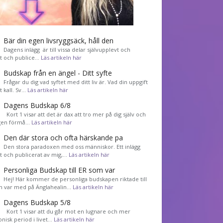
Bär din egen livsryggsäck, håll den
Dagens inlägg är till vissa delar självupplevt och
et och publice…
Läs artikeln här
Budskap från en ängel - Ditt syfte
Frågar du dig vad syftet med ditt liv är. Vad din uppgift
tt kall. Sv…
Läs artikeln här
Dagens Budskap 6/8
Kort 1 visar att det är dax att tro mer på dig själv och
gen förmå…
Läs artikeln här
Den där stora och ofta härskande pa
Den stora paradoxen med oss människor. Ett inlägg
et och publicerat av mig,…
Läs artikeln här
Personliga Budskap till ER som var
Hej! Här kommer de personliga budskapen riktade till
m var med på Änglahealin…
Läs artikeln här
Dagens Budskap 5/8
Kort 1 visar att du går mot en lugnare och mer
nisk period i livet…
Läs artikeln här