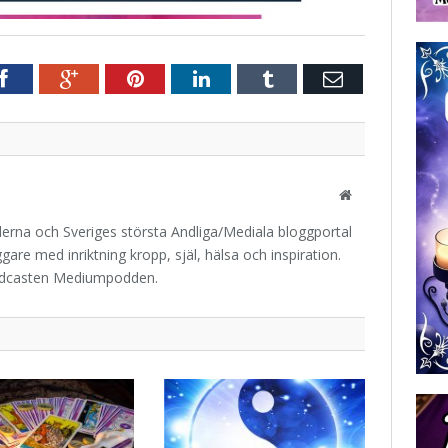
r
Facebook
Google+
Pinterest
LinkedIn
Tumblr
E-
post
Website
iderna och Sveriges största Andliga/Mediala bloggportal
are med inriktning kropp, själ, hälsa och inspiration.
odcasten Mediumpodden.