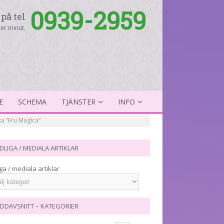
0939-2959
på tel
er minut.
E
SCHEMA
TJÄNSTER
INFO
ka ”Fru MagIca”
DLIGA / MEDIALA ARTIKLAR
ga / mediala artiklar
DDAVSNITT – KATEGORIER