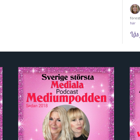
föres
här
Läs 