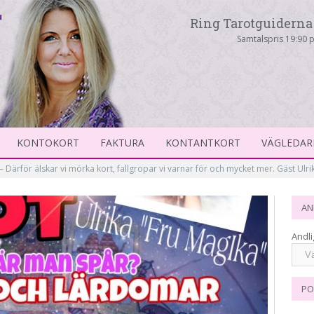
Ring Tarotguiderna 
Samtalspris 19:90 p
KONTOKORT
FAKTURA
KONTANTKORT
VÄGLEDAR
– Därför älskar vi mörka kort, fallgropar vi varnar för och mycket mer. Gäst Ulri
AN
Andli
PO