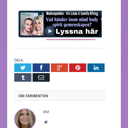
DELA.
Twitter
Facebook
Google+
Pinterest
LinkedIn
Tumblr
E-
post
OM SKRIBENTEN
VIVI
Website