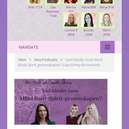
Anki 177#
Lola
Monika
Naina 88#
Marya 81#
Ravenstar
89#
116#
Camilla B
Jennifer
Malin
285#
239#
200#
NAVIGATE
»
»
Hem
Vivis Podcasts
Vad händer inom Mind
Body Spirit gemenskapen? Gäst Emmy Bornemark