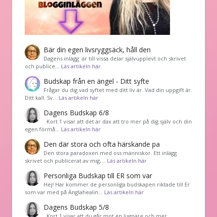
Bär din egen livsryggsäck, håll den
Dagens inlägg är till vissa delar självupplevt och skrivet
och publice…
Läs artikeln här
Budskap från en ängel - Ditt syfte
Frågar du dig vad syftet med ditt liv är. Vad din uppgift är.
Ditt kall. Sv…
Läs artikeln här
Dagens Budskap 6/8
Kort 1 visar att det är dax att tro mer på dig själv och din
egen förmå…
Läs artikeln här
Den där stora och ofta härskande pa
Den stora paradoxen med oss människor. Ett inlägg
skrivet och publicerat av mig,…
Läs artikeln här
Personliga Budskap till ER som var
Hej! Här kommer de personliga budskapen riktade till Er
som var med på Änglahealin…
Läs artikeln här
Dagens Budskap 5/8
Kort 1 visar att du går mot en lugnare och mer