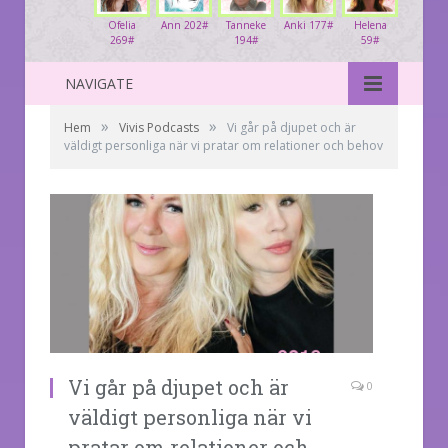
Ofelia
Ann 202#
Tanneke
Anki 177#
Helena
269#
194#
59#
NAVIGATE
»
»
Hem
Vivis Podcasts
Vi går på djupet och är
väldigt personliga när vi pratar om relationer och behov
Vi går på djupet och är
0
väldigt personliga när vi
pratar om relationer och