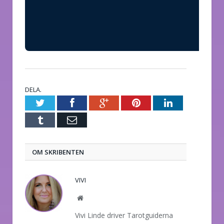
DELA.
Twitter
Facebook
Google+
Pinterest
LinkedIn
Tumblr
E-
post
OM SKRIBENTEN
VIVI
Website
Vivi Linde driver Tarotguiderna