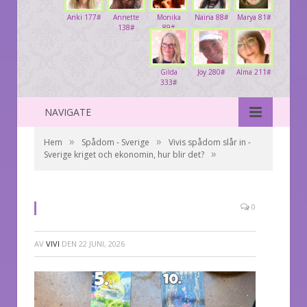
Anki 177#
Annette
Monika
Naina 88#
Marya 81#
138#
89#
Gilda
Joy 280#
Alma 211#
333#
NAVIGATE
»
»
Hem
Spådom - Sverige
Vivis spådom slår in -
»
Sverige kriget och ekonomin, hur blir det?
0
AV
VIVI
DEN
22 JUNI, 2026