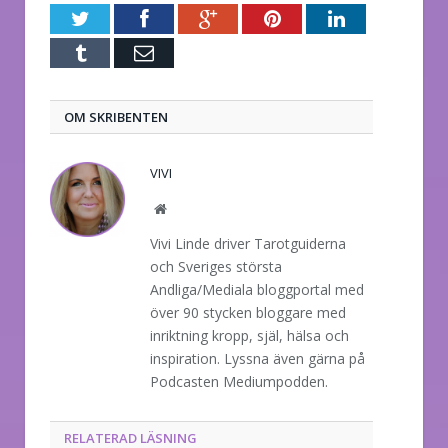
Twitter
Facebook
Google+
Pinterest
LinkedIn
Tumblr
E-
post
OM SKRIBENTEN
VIVI
Website
Vivi Linde driver Tarotguiderna
och Sveriges största
Andliga/Mediala bloggportal med
över 90 stycken bloggare med
inriktning kropp, själ, hälsa och
inspiration. Lyssna även gärna på
Podcasten Mediumpodden.
RELATERAD LÄSNING