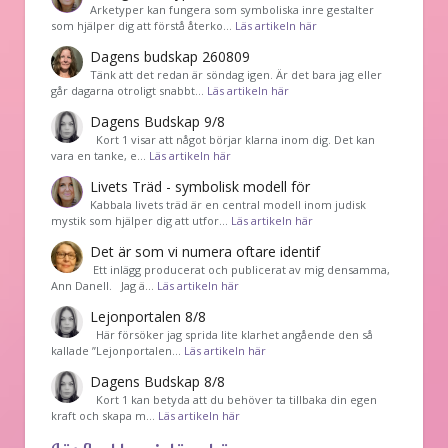
Arketyper kan fungera som symboliska inre gestalter
som hjälper dig att förstå återko…
Läs artikeln här
Dagens budskap 260809
Tänk att det redan är söndag igen. Är det bara jag eller
går dagarna otroligt snabbt…
Läs artikeln här
Dagens Budskap 9/8
Kort 1 visar att något börjar klarna inom dig. Det kan
vara en tanke, e…
Läs artikeln här
Livets Träd - symbolisk modell för
Kabbala livets träd är en central modell inom judisk
mystik som hjälper dig att utfor…
Läs artikeln här
Det är som vi numera oftare identif
͏ Ett inlägg producerat och publicerat av mig densamma,
Ann Danell. Jag ä…
Läs artikeln här
Lejonportalen 8/8
Här försöker jag sprida lite klarhet angående den så
kallade ”Lejonportalen…
Läs artikeln här
Dagens Budskap 8/8
Kort 1 kan betyda att du behöver ta tillbaka din egen
kraft och skapa m…
Läs artikeln här