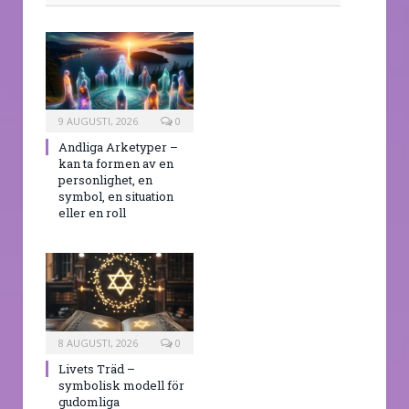
9 AUGUSTI, 2026
0
Andliga Arketyper –
kan ta formen av en
personlighet, en
symbol, en situation
eller en roll
8 AUGUSTI, 2026
0
Livets Träd –
symbolisk modell för
gudomliga