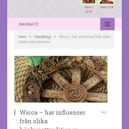
Ninni
Peter 91#
251#
NAVIGATE
»
»
Hem
Häx&Magi
Wicca – har influenser från olika
häxkonsttraditioner
Wicca – har influenser
0
från olika