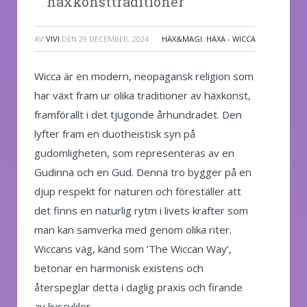
häxkonsttraditioner
AV
VIVI
DEN
29 DECEMBER, 2024
HÄX&MAGI
,
HÄXA - WICCA
Wicca är en modern, neopagansk religion som
har växt fram ur olika traditioner av häxkonst,
framförallt i det tjugonde århundradet. Den
lyfter fram en duotheistisk syn på
gudomligheten, som representeras av en
Gudinna och en Gud. Denna tro bygger på en
djup respekt för naturen och föreställer att
det finns en naturlig rytm i livets krafter som
man kan samverka med genom olika riter.
Wiccans väg, känd som ’The Wiccan Way’,
betonar en harmonisk existens och
återspeglar detta i daglig praxis och firande
av livscykler.