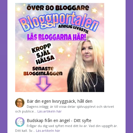
Bär din egen livsryggsäck, håll den
Dagens inlägg är till vissa delar självupplevt och skrivet
och publice…
Läs artikeln här
Budskap från en ängel - Ditt syfte
Frågar du dig vad syftet med ditt liv är. Vad din uppgift är.
Ditt kall. Sv…
Läs artikeln här