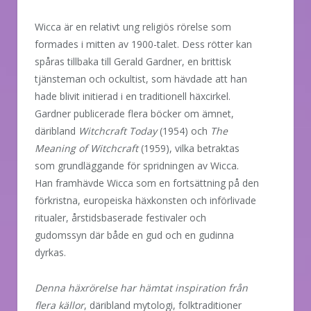
Wicca är en relativt ung religiös rörelse som
formades i mitten av 1900-talet. Dess rötter kan
spåras tillbaka till Gerald Gardner, en brittisk
tjänsteman och ockultist, som hävdade att han
hade blivit initierad i en traditionell häxcirkel.
Gardner publicerade flera böcker om ämnet,
däribland
Witchcraft Today
(1954) och
The
Meaning of Witchcraft
(1959), vilka betraktas
som grundläggande för spridningen av Wicca.
Han framhävde Wicca som en fortsättning på den
förkristna, europeiska häxkonsten och införlivade
ritualer, årstidsbaserade festivaler och
gudomssyn där både en gud och en gudinna
dyrkas.
Denna häxrörelse har hämtat inspiration från
flera källor
, däribland mytologi, folktraditioner