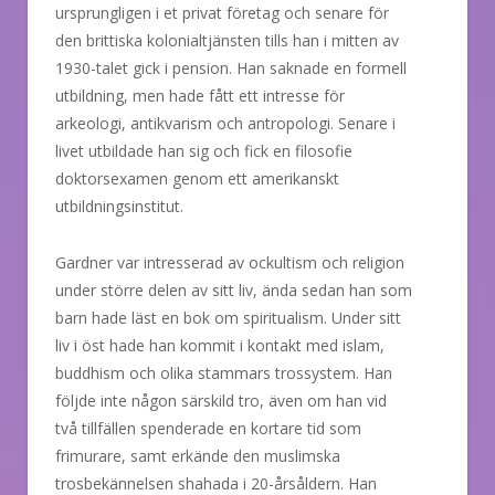
ursprungligen i et privat företag och senare för
den brittiska kolonialtjänsten tills han i mitten av
1930-talet gick i pension. Han saknade en formell
utbildning, men hade fått ett intresse för
arkeologi, antikvarism och antropologi. Senare i
livet utbildade han sig och fick en filosofie
doktorsexamen genom ett amerikanskt
utbildningsinstitut.
Gardner var intresserad av ockultism och religion
under större delen av sitt liv, ända sedan han som
barn hade läst en bok om spiritualism. Under sitt
liv i öst hade han kommit i kontakt med islam,
buddhism och olika stammars trossystem. Han
följde inte någon särskild tro, även om han vid
två tillfällen spenderade en kortare tid som
frimurare, samt erkände den muslimska
trosbekännelsen shahada i 20-årsåldern. Han