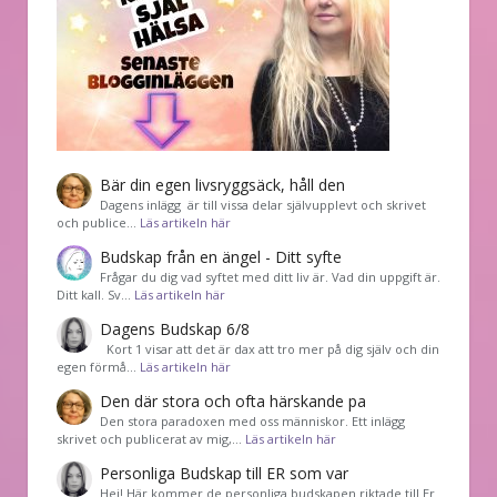
Bär din egen livsryggsäck, håll den
Dagens inlägg är till vissa delar självupplevt och skrivet
och publice…
Läs artikeln här
Budskap från en ängel - Ditt syfte
Frågar du dig vad syftet med ditt liv är. Vad din uppgift är.
Ditt kall. Sv…
Läs artikeln här
Dagens Budskap 6/8
Kort 1 visar att det är dax att tro mer på dig själv och din
egen förmå…
Läs artikeln här
Den där stora och ofta härskande pa
Den stora paradoxen med oss människor. Ett inlägg
skrivet och publicerat av mig,…
Läs artikeln här
Personliga Budskap till ER som var
Hej! Här kommer de personliga budskapen riktade till Er