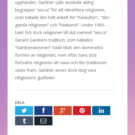
upphävdes. Gardner själv använde aldrig
begreppet “wicca” för att identifiera religionen,
utan kallade den helt enkelt för “häxkulten”, “den
gamla religionen” och “häxkonst”. Under 1960-
talet fick dock religionen till slut namnet “wicca”.
Gerard Gardners tradition, som kallades
“Gardnerianismen” hade blivit den dominanta
formen av religionen, men efter hans död
fortsatte religionen att växa och fler traditioner
växte fram. Gardner anses dock idag vara
religionens gudfader.
DELA.
Twitter
Facebook
Google+
Pinterest
LinkedIn
Tumblr
E-
post