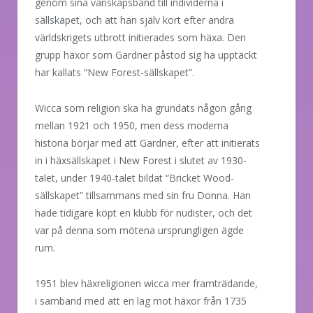
genom sina vänskapsband till individerna i
sällskapet, och att han själv kort efter andra
världskrigets utbrott initierades som häxa. Den
grupp häxor som Gardner påstod sig ha upptäckt
har kallats “New Forest-sällskapet”.
Wicca som religion ska ha grundats någon gång
mellan 1921 och 1950, men dess moderna
historia börjar med att Gardner, efter att initierats
in i häxsällskapet i New Forest i slutet av 1930-
talet, under 1940-talet bildat “Bricket Wood-
sällskapet” tillsammans med sin fru Donna. Han
hade tidigare köpt en klubb för nudister, och det
var på denna som mötena ursprungligen ägde
rum.
1951 blev häxreligionen wicca mer framträdande,
i samband med att en lag mot häxor från 1735