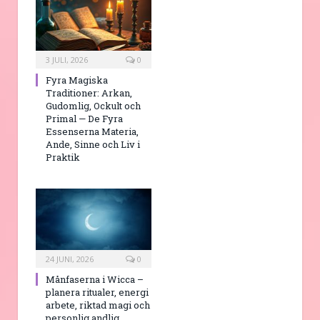
3 JULI, 2026
0
Fyra Magiska
Traditioner: Arkan,
Gudomlig, Ockult och
Primal — De Fyra
Essenserna Materia,
Ande, Sinne och Liv i
Praktik
24 JUNI, 2026
0
Månfaserna i Wicca –
planera ritualer, energi
arbete, riktad magi och
personlig andlig