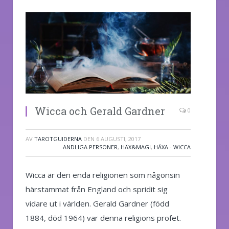
Wicca och Gerald Gardner
0
AV
TAROTGUIDERNA
DEN
6 AUGUSTI, 2017
ANDLIGA PERSONER
,
HÄX&MAGI
,
HÄXA - WICCA
Wicca är den enda religionen som någonsin
härstammat från England och spridit sig
vidare ut i världen. Gerald Gardner (född
1884, död 1964) var denna religions profet.