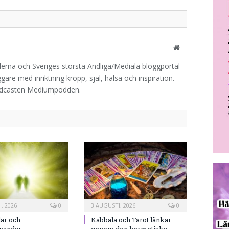
post
Website
iderna och Sveriges största Andliga/Mediala bloggportal
are med inriktning kropp, själ, hälsa och inspiration.
odcasten Mediumpodden.
, 2026
0
3 AUGUSTI, 2026
0
ar och
Kabbala och Tarot länkar
rsandar
genom den hermetiska