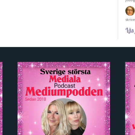
skriv
Läs 