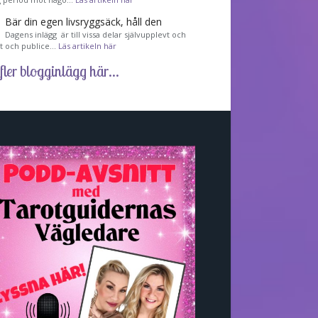
Bär din egen livsryggsäck, håll den
Dagens inlägg är till vissa delar självupplevt och
et och publice…
Läs artikeln här
fler blogginlägg här...