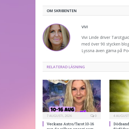
OM SKRIBENTEN
VIVI
Vivi Linde driver Tarotgu
med över 90 stycken blogg
Lyssna även gärna på P
RELATERAD LÄSNING
7 AUGUSTI, 2026
0
4 AUGUSTI
Veckans Astro/Tarot 10-16
Dödsand
aug. Se vilken energi som
förfäde