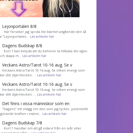
Lejonportalen 8/8
Här försöker jag sprida lite klarhet angående den så
de ”Lejonportalen…
Läs artikeln här
Dagens Budskap 8/8
Kort 1 kan betyda att du behöver ta tillbaka din egen
 och skapa m…
Läs artikeln här
Veckans Astro/Tarot 10-16 aug. Se v
Veckans Astro/Tarot 10-16 aug. Se vilken energi som
kar ditt stjärntecken. …
Läs artikeln här
Veckans Astro/Tarot 10-16 aug. Se v
Veckans Astro/Tarot 10-16 aug. Se vilken energi som
kar ditt stjärntecken. …
Läs artikeln här
Det finns i vissa människor som en
"Dagens" ett inlägg om den som jag tycker, potentiellt
görande kraften i männi…
Läs artikeln här
Dagens Budskap 7/8
Kort 1 handlar om att gå vidare från en svår eller
g period mot någo…
Läs artikeln här