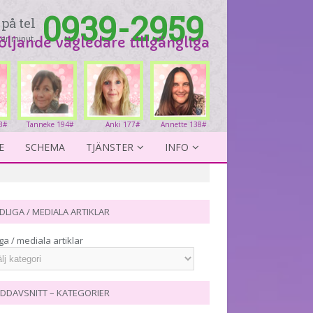
0939-2959
på tel
er minut.
följande vägledare tillgängliga
3#
Tanneke 194#
Anki 177#
Annette 138#
E
SCHEMA
TJÄNSTER
INFO
DLIGA / MEDIALA ARTIKLAR
ga / mediala artiklar
DDAVSNITT – KATEGORIER