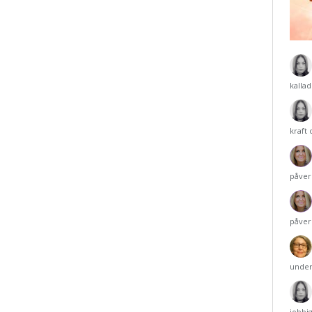
kalla
kraft
påver
påver
under
jobbi