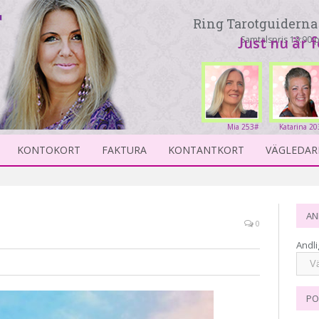
Ring Tarotguiderna 
Samtalspris 19:90 p
Just nu är 
Mia 253#
Katarina 20
KONTOKORT
FAKTURA
KONTANTKORT
VÄGLEDAR
AN
0
Andli
PO