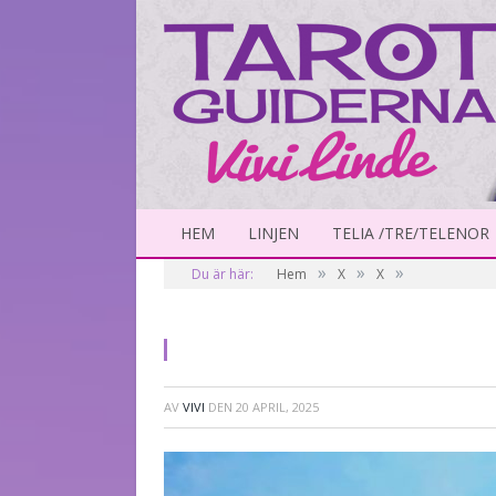
HEM
LINJEN
TELIA /TRE/TELENOR
»
»
»
Du är här:
Hem
X
X
AV
VIVI
DEN
20 APRIL, 2025