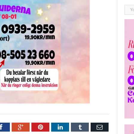
r
Facebook
Google+
Pinterest
LinkedIn
Tumblr
E-