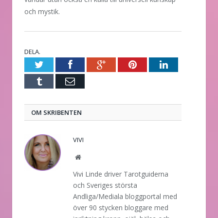
och mystik.
DELA.
Twitter
Facebook
Google+
Pinterest
LinkedIn
Tumblr
E-
post
OM SKRIBENTEN
VIVI
Website
Vivi Linde driver Tarotguiderna
och Sveriges största
Andliga/Mediala bloggportal med
över 90 stycken bloggare med