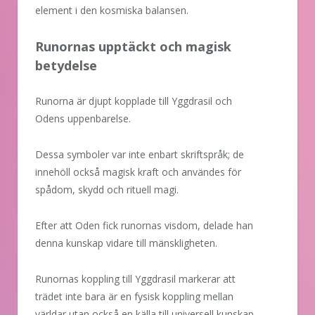
element i den kosmiska balansen.
Runornas upptäckt och magisk
betydelse
Runorna är djupt kopplade till Yggdrasil och
Odens uppenbarelse.
Dessa symboler var inte enbart skriftspråk; de
innehöll också magisk kraft och användes för
spådom, skydd och rituell magi.
Efter att Oden fick runornas visdom, delade han
denna kunskap vidare till mänskligheten.
Runornas koppling till Yggdrasil markerar att
trädet inte bara är en fysisk koppling mellan
världar utan också en källa till universell kunskap