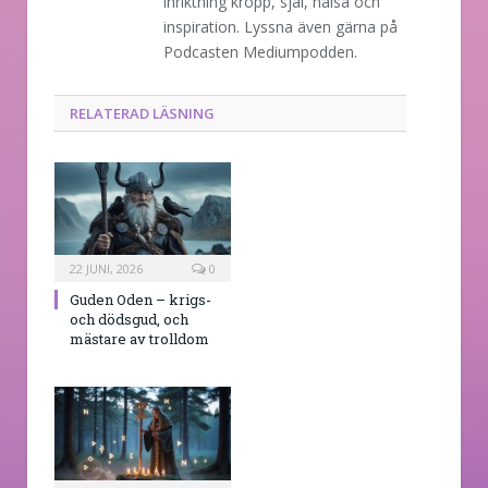
inriktning kropp, själ, hälsa och
inspiration. Lyssna även gärna på
Podcasten Mediumpodden.
RELATERAD LÄSNING
22 JUNI, 2026
0
Guden Oden – krigs-
och dödsgud, och
mästare av trolldom