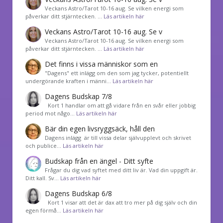
Veckans Astro/Tarot 10-16 aug. Se vilken energi som
påverkar ditt stjärntecken. …
Läs artikeln här
Veckans Astro/Tarot 10-16 aug. Se v
Veckans Astro/Tarot 10-16 aug. Se vilken energi som
påverkar ditt stjärntecken. …
Läs artikeln här
Det finns i vissa människor som en
"Dagens" ett inlägg om den som jag tycker, potentiellt
undergörande kraften i männi…
Läs artikeln här
Dagens Budskap 7/8
Kort 1 handlar om att gå vidare från en svår eller jobbig
period mot någo…
Läs artikeln här
Bär din egen livsryggsäck, håll den
Dagens inlägg är till vissa delar självupplevt och skrivet
och publice…
Läs artikeln här
Budskap från en ängel - Ditt syfte
Frågar du dig vad syftet med ditt liv är. Vad din uppgift är.
Ditt kall. Sv…
Läs artikeln här
Dagens Budskap 6/8
Kort 1 visar att det är dax att tro mer på dig själv och din
egen förmå…
Läs artikeln här