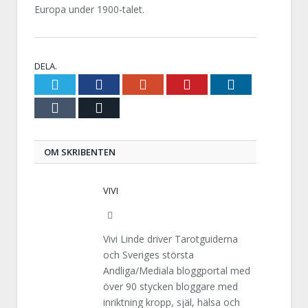
Europa under 1900-talet.
DELA.
Twitter
Facebook
Google+
Pinterest
LinkedIn
Tumblr
E-
post
OM SKRIBENTEN
VIVI
Website
Vivi Linde driver Tarotguiderna
och Sveriges största
Andliga/Mediala bloggportal med
över 90 stycken bloggare med
inriktning kropp, själ, hälsa och