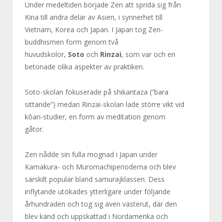
Under medeltiden började Zen att sprida sig från
Kina till andra delar av Asien, i synnerhet till
Vietnam, Korea och Japan. I Japan tog Zen-
buddhismen form genom två
huvudskolor,
Soto
och
Rinzai
, som var och en
betonade olika aspekter av praktiken.
Soto-skolan fokuserade på shikantaza (”bara
sittande”) medan Rinzai-skolan lade större vikt vid
kōan-studier, en form av meditation genom
gåtor.
Zen nådde sin fulla mognad i Japan under
Kamakura- och Muromachiperioderna och blev
särskilt populär bland samurajklassen. Dess
inflytande utökades ytterligare under följande
århundraden och tog sig även västerut, där den
blev känd och uppskattad i Nordamerika och