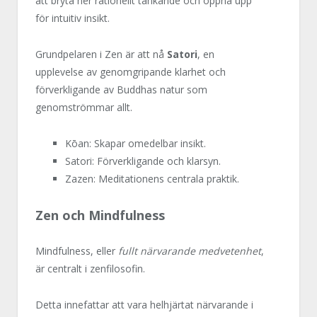
att bryta ner rationellt tänkande och öppna upp
för intuitiv insikt.
Grundpelaren i Zen är att nå
Satori
, en
upplevelse av genomgripande klarhet och
förverkligande av Buddhas natur som
genomströmmar allt.
Kōan: Skapar omedelbar insikt.
Satori: Förverkligande och klarsyn.
Zazen: Meditationens centrala praktik.
Zen och Mindfulness
Mindfulness, eller
fullt närvarande medvetenhet
,
är centralt i zenfilosofin.
Detta innefattar att vara helhjärtat närvarande i