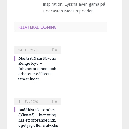
inspiration. Lyssna även gärna på
Podcasten Mediumpodden.
RELATERAD LÄSNING
24 JULI, 2026
0
Mantrat Nam Myoho
Renge Kyo –
fokuserar sinnet och
arbetet med livets
utmaningar
11 JUNI, 2026
0
Buddhistisk Tomhet
(Śūnyatā) – ingenting
har ett oföränderligt,
eget jag eller självklar