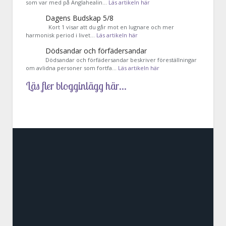
som var med på Änglahealin…
Läs artikeln här
Dagens Budskap 5/8
Kort 1 visar att du går mot en lugnare och mer
harmonisk period i livet…
Läs artikeln här
Dödsandar och förfädersandar
Dödsandar och förfädersandar beskriver föreställningar
om avlidna personer som fortfa…
Läs artikeln här
Läs fler blogginlägg här...