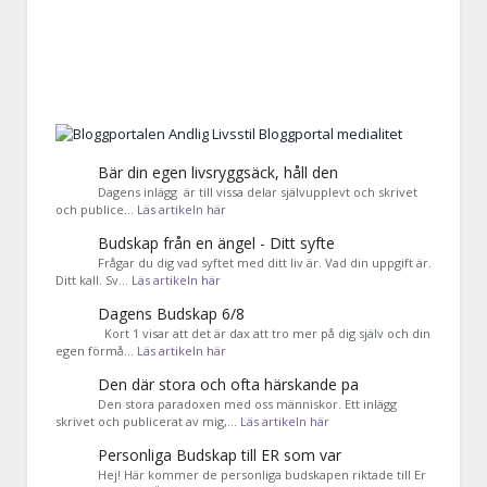
Bär din egen livsryggsäck, håll den
Dagens inlägg är till vissa delar självupplevt och skrivet
och publice…
Läs artikeln här
Budskap från en ängel - Ditt syfte
Frågar du dig vad syftet med ditt liv är. Vad din uppgift är.
Ditt kall. Sv…
Läs artikeln här
Dagens Budskap 6/8
Kort 1 visar att det är dax att tro mer på dig själv och din
egen förmå…
Läs artikeln här
Den där stora och ofta härskande pa
Den stora paradoxen med oss människor. Ett inlägg
skrivet och publicerat av mig,…
Läs artikeln här
Personliga Budskap till ER som var
Hej! Här kommer de personliga budskapen riktade till Er