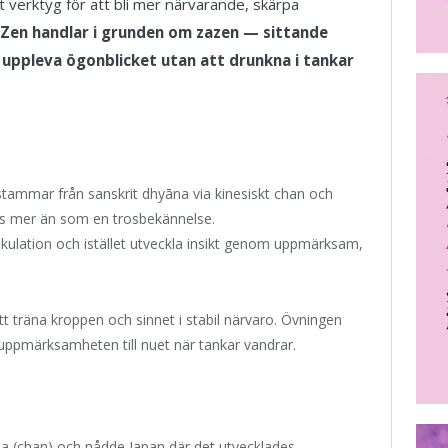
 verktyg för att bli mer närvarande, skärpa
Zen handlar i grunden om zazen — sittande
t uppleva ögonblicket utan att drunkna i tankar
tammar från sanskrit dhyāna via kinesiskt chan och
is mer än som en trosbekännelse.
pekulation och istället utveckla insikt genom uppmärksam,
t träna kroppen och sinnet i stabil närvaro. Övningen
 uppmärksamheten till nuet när tankar vandrar.
 (chan) och nådde Japan där det utvecklades