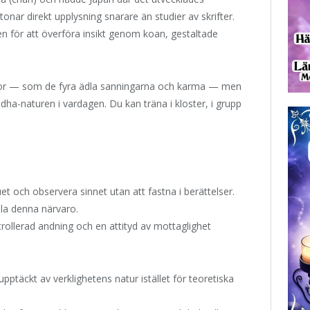
onar direkt upplysning snarare än studier av skrifter.
en för att överföra insikt genom koan, gestaltade
äror — som de fyra ädla sanningarna och karma — men
ddha-naturen i vardagen. Du kan träna i kloster, i grupp
uet och observera sinnet utan att fastna i berättelser.
la denna närvaro.
ntrollerad andning och en attityd av mottaglighet
upptäckt av verklighetens natur istället för teoretiska