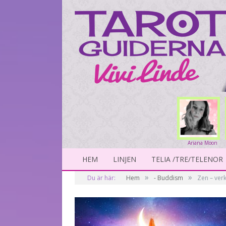
Ariana Moon
263#
HEM
LINJEN
TELIA /TRE/TELENOR
»
»
Du är här:
Hem
- Buddism
Zen – ver