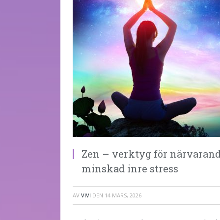
Zen – verktyg för närvaran
minskad inre stress
AV
VIVI
DEN
14 MARS, 2026