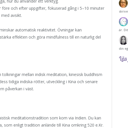
gga, hur du använder ett verktyg.
 före och efter uppgifter, fokuserad gång i 5–10 minuter
skriv
h med avsikt.
minskar automatisk reaktivitet. Övningar kan
är. Di
tärka effekten och göra mindfulness till en naturlig del
din e
Läs 
tolkningar mellan indisk meditation, kinesisk buddhism
ess tidiga indiska rötter, utveckling i Kina och senare
rn påverkan i väst.
dhistisk meditationstradition som kom via Indien. Du kan
 som enligt tradition anlände till Kina omkring 520 e.Kr.