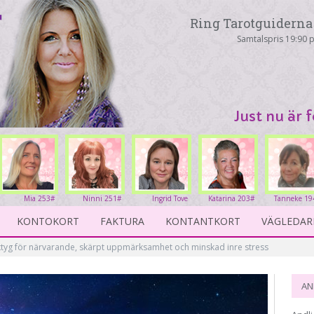
Ring Tarotguiderna 
Samtalspris 19:90 p
Just nu är 
Mia 253#
Ninni 251#
Ingrid Tove
Katarina 203#
Tanneke 19
234#
KONTOKORT
FAKTURA
KONTANTKORT
VÄGLEDAR
ktyg för närvarande, skärpt uppmärksamhet och minskad inre stress
AN