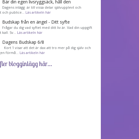
Bär din egen livsryggsäck, håll den
Dagens inlägg är till vissa delar självupplevt och
et och publice…
Läs artikeln här
Budskap från en ängel - Ditt syfte
Frågar du dig vad syftet med ditt liv är. Vad din uppgift
tt kall. Sv…
Läs artikeln här
Dagens Budskap 6/8
Kort 1 visar att det är dax att tro mer på dig själv och
gen förmå…
Läs artikeln här
fler blogginlägg här...