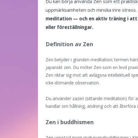
Du kan börja använda Zen som ett praktiskt
uppmärksamheten och minska inre stress.
meditation — och en aktiv träning i at
eller föreställningar.
Definition av Zen
Zen betyder i grunden meditation; termen härs
japanskt zen. Du möter Zen som en levd prax
Zen riktar sig mot att avlägsna intellektuell s
icke-dömande observation.
Du använder zazen (sittande meditation) för at
handlar om hållning, andning och att återföra
Zen i buddhismen
Zen uppstod inom mahayanabuddhismen i Kina