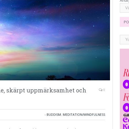
Andli
PO
de, skärpt uppmärksamhet och
0
- BUDDISM
,
MEDITATION/MINDFULNESS