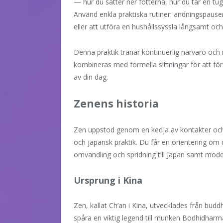
— hur du sätter ner fötterna, hur du tar en tu
Använd enkla praktiska rutiner: andningspauser
eller att utföra en hushållssyssla långsamt oc
Denna praktik tränar kontinuerlig närvaro och 
kombineras med formella sittningar för att förs
av din dag.
Zenens historia
Zen uppstod genom en kedja av kontakter och 
och japansk praktik. Du får en orientering om d
omvandling och spridning till Japan samt mode
Ursprung i Kina
Zen, kallat Ch’an i Kina, utvecklades från bud
spåra en viktig legend till munken Bodhidharma,