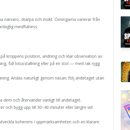
na närvaro, skärpa och insikt. Övningarna varierar från
ardaglig mindfulness.
 på kroppens position, andning och klar observation av
lning, full lotusställning eller på en stol — med rak rygg
 aning. Andas naturligt genom näsan; följ andetaget utan
a dem och återvänder vänligt till andetaget.
er och bygg upp till 30–40 minuter eller längre vid
tt utveckla koherens i uppmärksamheten och en klarare