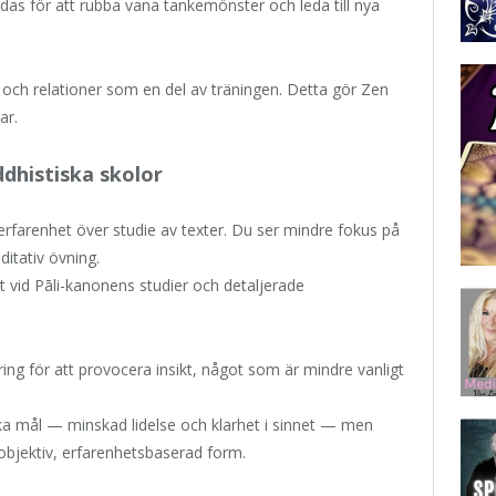
as för att rubba vana tankemönster och leda till nya
e och relationer som en del av träningen. Detta gör Zen
ar.
ddhistiska skolor
t erfarenhet över studie av texter. Du ser mindre fokus på
itativ övning.
t vid Pāli-kanonens studier och detaljerade
ng för att provocera insikt, något som är mindre vanligt
ka mål — minskad lidelse och klarhet i sinnet — men
 objektiv, erfarenhetsbaserad form.