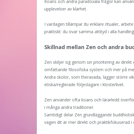
Koans och andra paradoxala frågor kan använd
upplevelser av klarhet.
I vardagen tillämpar du enklare ritualer, arbet
praktiskt: du övar samma attityd i alla handling
Skillnad mellan Zen och andra bu
Zen skiljer sig genom sin prioritering av direk
omfattande filosofiska system och mer på med
Andra skolor, som theravada, lägger större vik
etiska/reglerade följeslagare i klosterlivet.
Zen använder ofta koans och lärarledd överföri
i många andra traditioner.
Samtidigt delar Zen grundläggande buddhistis
vägen dit är mer direkt och praktikfokuserad i