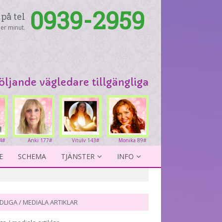
0939-2959
på tel
er minut.
följande vägledare tillgängliga
4#
Anki 177#
Vitulv 143#
Monika 89#
E
SCHEMA
TJÄNSTER
INFO
DLIGA / MEDIALA ARTIKLAR