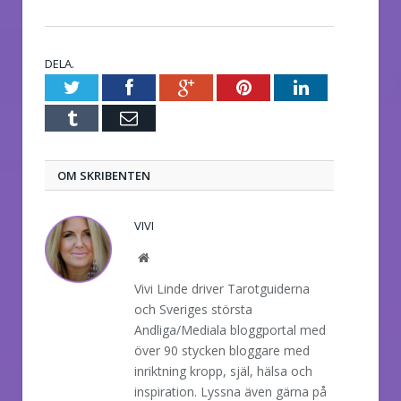
DELA.
Twitter
Facebook
Google+
Pinterest
LinkedIn
Tumblr
E-
post
OM SKRIBENTEN
VIVI
Website
Vivi Linde driver Tarotguiderna
och Sveriges största
Andliga/Mediala bloggportal med
över 90 stycken bloggare med
inriktning kropp, själ, hälsa och
inspiration. Lyssna även gärna på