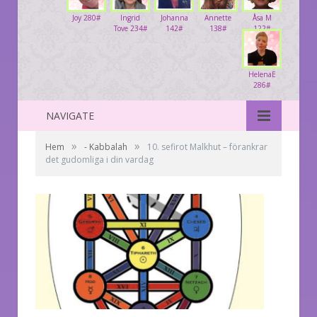
Joy 280#
Ingrid
Johanna
Annette
Åsa M
Tove 234#
142#
138#
122#
HelenaE
286#
NAVIGATE
»
»
Hem
- Kabbalah
10. sefirot Malkhut – förankrar
det gudomliga i din vardag