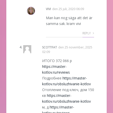
VIVI
den
25 juli, 2020 06:09
Man kan nog säga att det är
samma sak. kram vivi
REPLY
SCOTTFAT
den
25 november, 2025
02:09
ИТОГО 372 066 р
https://master-
kotlov.ru/reviews
Подробнее
https://master-
kotlov.ru/obsluzhivanie-kotlov
Отопление под ключ, дом 150
кв
https://master-
kotlov.ru/obsluzhivanie-kotlov
м, д
https://master-
kotlov.ru/reviews