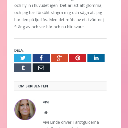
och fly in i huvudet igen. Det är lätt att glömma,
och jag har försökt slingra mig och säga att jag
har den på ljudlös. Men det möts av ett tvärt nej.
Stäng av och var här och nu blir svaret
DELA.
Twitter
Facebook
Google+
Pinterest
LinkedIn
Tumblr
E-
post
OM SKRIBENTEN
VIVI
Website
Vivi Linde driver Tarotguiderna