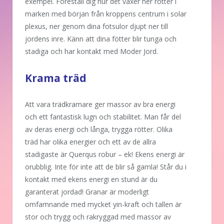
exempel. Föreställ dig hur det växer ner rötter i
marken med början från kroppens centrum i solar
plexus, ner genom dina fotsulor djupt ner till
jordens inre. Känn att dina fötter blir tunga och
stadiga och har kontakt med Moder Jord.
Krama träd
Att vara trädkramare ger massor av bra energi
och ett fantastisk lugn och stabilitet. Man får del
av deras energi och långa, trygga rötter. Olika
träd har olika energier och ett av de allra
stadigaste är Querqus robur – ek! Ekens energi är
orubblig. Inte för inte att de blir så gamla! Står du i
kontakt med ekens energi en stund är du
garanterat jordad! Granar är moderligt
omfamnande med mycket yin-kraft och tallen är
stor och trygg och rakryggad med massor av