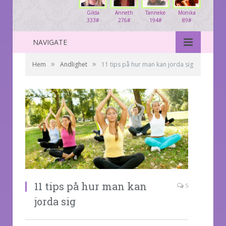
Gilda
Anneth
Tanneke
Monika
333#
276#
194#
89#
NAVIGATE
»
»
Hem
Andlighet
11 tips på hur man kan jorda sig
11 tips på hur man kan
5
jorda sig