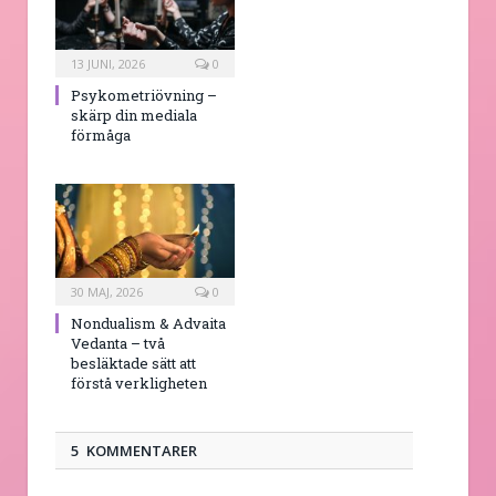
13 JUNI, 2026
0
Psykometriövning –
skärp din mediala
förmåga
30 MAJ, 2026
0
Nondualism & Advaita
Vedanta – två
besläktade sätt att
förstå verkligheten
5 KOMMENTARER