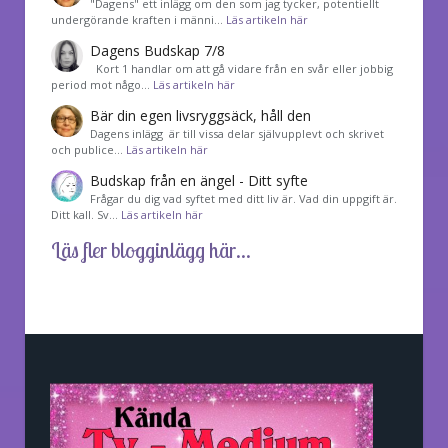
"Dagens" ett inlägg om den som jag tycker, potentiellt
undergörande kraften i männi…
Läs artikeln här
Dagens Budskap 7/8
Kort 1 handlar om att gå vidare från en svår eller jobbig
period mot någo…
Läs artikeln här
Bär din egen livsryggsäck, håll den
Dagens inlägg är till vissa delar självupplevt och skrivet
och publice…
Läs artikeln här
Budskap från en ängel - Ditt syfte
Frågar du dig vad syftet med ditt liv är. Vad din uppgift är.
Ditt kall. Sv…
Läs artikeln här
Läs fler blogginlägg här...