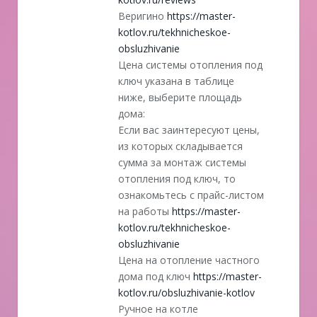
Веригино
https://master-
kotlov.ru/tekhnicheskoe-
obsluzhivanie
Цена системы отопления под
ключ указана в таблице
ниже, выберите площадь
дома:
Если вас заинтересуют цены,
из которых складывается
сумма за монтаж системы
отопления под ключ, то
ознакомьтесь с прайс-листом
на работы
https://master-
kotlov.ru/tekhnicheskoe-
obsluzhivanie
Цена на отопление частного
дома под ключ
https://master-
kotlov.ru/obsluzhivanie-kotlov
Ручное на котле