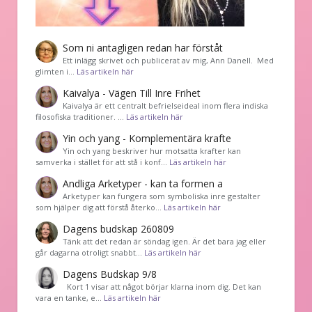
Som ni antagligen redan har förståt
Ett inlägg skrivet och publicerat av mig, Ann Danell. Med
glimten i…
Läs artikeln här
Kaivalya - Vägen Till Inre Frihet
Kaivalya är ett centralt befrielseideal inom flera indiska
filosofiska traditioner. …
Läs artikeln här
Yin och yang - Komplementära krafte
Yin och yang beskriver hur motsatta krafter kan
samverka i stället för att stå i konf…
Läs artikeln här
Andliga Arketyper - kan ta formen a
Arketyper kan fungera som symboliska inre gestalter
som hjälper dig att förstå återko…
Läs artikeln här
Dagens budskap 260809
Tänk att det redan är söndag igen. Är det bara jag eller
går dagarna otroligt snabbt…
Läs artikeln här
Dagens Budskap 9/8
Kort 1 visar att något börjar klarna inom dig. Det kan
vara en tanke, e…
Läs artikeln här