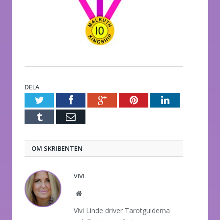
DELA.
Twitter
Facebook
Google+
Pinterest
LinkedIn
Tumblr
E-
post
OM SKRIBENTEN
VIVI
Website
Vivi Linde driver Tarotguiderna