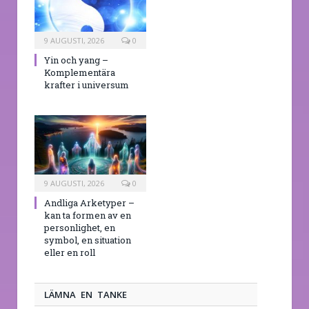
9 AUGUSTI, 2026
0
Yin och yang –
Komplementära
krafter i universum
9 AUGUSTI, 2026
0
Andliga Arketyper –
kan ta formen av en
personlighet, en
symbol, en situation
eller en roll
LÄMNA EN TANKE