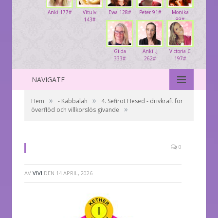
Anki 177#
Vitulv
Ewa 128#
Peter 91#
Monika
143#
89#
Gilda
Ankii.J
Victoria C
333#
262#
197#
NAVIGATE
»
»
Hem
- Kabbalah
4. Sefirot Hesed - drivkraft för
»
överflöd och villkorslös givande
0
AV
VIVI
DEN
14 APRIL, 2026