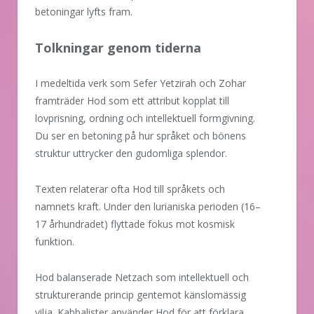
betoningar lyfts fram.
Tolkningar genom tiderna
I medeltida verk som Sefer Yetzirah och Zohar
framträder Hod som ett attribut kopplat till
lovprisning, ordning och intellektuell formgivning.
Du ser en betoning på hur språket och bönens
struktur uttrycker den gudomliga splendor.
Texten relaterar ofta Hod till språkets och
namnets kraft. Under den lurianiska perioden (16–
17 århundradet) flyttade fokus mot kosmisk
funktion.
Hod balanserade Netzach som intellektuell och
strukturerande princip gentemot känslomässig
vilja. Kabbalister använder Hod för att förklara