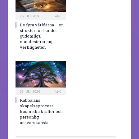
25 JULI, 2026
0
De fyra världarna – en
struktur för hur det
gudomliga
manifesterar sig i
verkligheten
23 JULI, 2026
0
Kabbalans
skapelseprocess –
kosmiska krafter och
personlig
ansvarskänsla