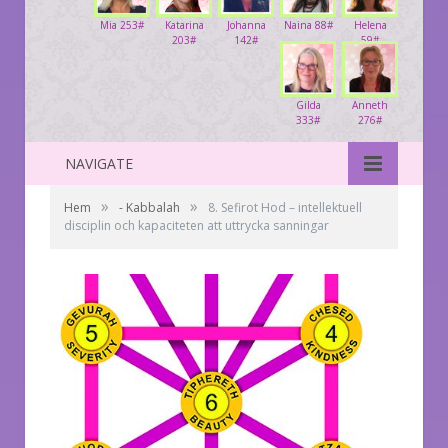
Mia 253#
Katarina
Johanna
Naina 88#
Helena
203#
142#
59#
Gilda
Anneth
333#
276#
NAVIGATE
»
»
Hem
- Kabbalah
8. Sefirot Hod – intellektuell
disciplin och kapaciteten att uttrycka sanningar