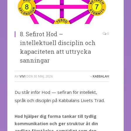
8. Sefirot Hod –
0
intellektuell disciplin och
kapaciteten att uttrycka
sanningar
AV
VIVI
DEN
30 MAJ, 2026
- KABBALAH
Du står inför Hod — sefiran för intellekt,
språk och disciplin på Kabbalans Livets Träd.
Hod hjälper dig forma tankar till tydlig
kommunikation och ger struktur åt din
andliga förståelse, samtidigt som den