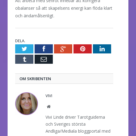
Att arbeta med sefirot innebär att korrigera
obalanser så att skapelsens energi kan flöda klart
och ändamålsenligt.
DELA.
Twitter
Facebook
Google+
Pinterest
LinkedIn
Tumblr
E-
post
OM SKRIBENTEN
VIVI
Website
Vivi Linde driver Tarotguiderna
och Sveriges största
Andliga/Mediala bloggportal med