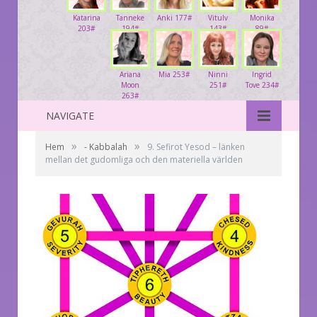
Katarina
Tanneke
Anki 177#
Vitulv
Monika
203#
194#
143#
89#
Ariana
Mia 253#
Ninni
Ingrid
Moon
251#
Tove 234#
263#
NAVIGATE
»
»
Hem
- Kabbalah
9. Sefirot Yesod – länken
mellan det gudomliga och den materiella världen