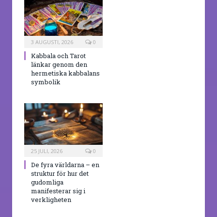
3 AUGUSTI, 2026
0
Kabbala och Tarot
länkar genom den
hermetiska kabbalans
symbolik
25 JULI, 2026
0
De fyra världarna – en
struktur för hur det
gudomliga
manifesterar sig i
verkligheten