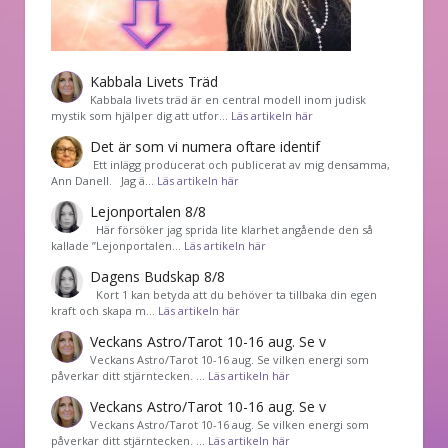
Kabbala Livets Träd
Kabbala livets träd är en central modell inom judisk
mystik som hjälper dig att utfor…
Läs artikeln här
Det är som vi numera oftare identif
͏ Ett inlägg producerat och publicerat av mig densamma,
Ann Danell. Jag ä…
Läs artikeln här
Lejonportalen 8/8
Här försöker jag sprida lite klarhet angående den så
kallade ”Lejonportalen…
Läs artikeln här
Dagens Budskap 8/8
Kort 1 kan betyda att du behöver ta tillbaka din egen
kraft och skapa m…
Läs artikeln här
Veckans Astro/Tarot 10-16 aug. Se v
Veckans Astro/Tarot 10-16 aug. Se vilken energi som
påverkar ditt stjärntecken. …
Läs artikeln här
Veckans Astro/Tarot 10-16 aug. Se v
Veckans Astro/Tarot 10-16 aug. Se vilken energi som
påverkar ditt stjärntecken. …
Läs artikeln här