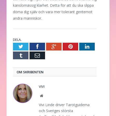
känslomässig klarhet. Detta för att du ska slippa
döma dig själv och vara mer tolerant gentemot
andra människor.
DELA.
Twitter
Facebook
Google+
Pinterest
LinkedIn
Tumblr
E-
post
OM SKRIBENTEN
VIVI
Website
Vivi Linde driver Tarotguiderna
och Sveriges största