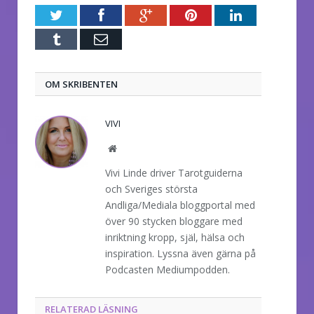
Twitter
Facebook
Google+
Pinterest
LinkedIn
Tumblr
E-
post
OM SKRIBENTEN
VIVI
Website
Vivi Linde driver Tarotguiderna
och Sveriges största
Andliga/Mediala bloggportal med
över 90 stycken bloggare med
inriktning kropp, själ, hälsa och
inspiration. Lyssna även gärna på
Podcasten Mediumpodden.
RELATERAD LÄSNING