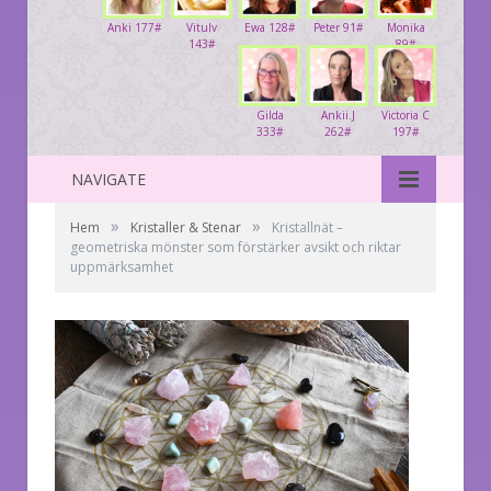
Anki 177#
Vitulv
Ewa 128#
Peter 91#
Monika
143#
89#
Gilda
Ankii.J
Victoria C
333#
262#
197#
NAVIGATE
»
»
Hem
Kristaller & Stenar
Kristallnät –
geometriska mönster som förstärker avsikt och riktar
uppmärksamhet