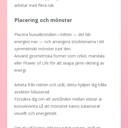
arbetar med flera nät.
Placering och mönster
Placera huvudkristallen i mitten — det blir
energins nav — och arrangera stödstenarna i ett
symmetriskt mönster runt den.
Använd geometriska former som cirkel, mandala
eller Flower of Life för att skapa jämn riktning av
energi.
Arbeta från mitten och utåt; detta hjälper dig hålla
avsikten fokuserad.
Försäkra dig om att avstånden mellan stenar är
konsekventa så att mönstret känns balanserat
visuellt och energetiskt.
Om du vill kunna aktivera nätet senare, ställ en