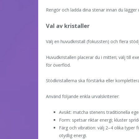
Rengör och ladda dina stenar innan du lägger u
Val av kristaller
Välj en huvudkristall (fokussten) och flera stödj
Huvudkristallen placerar du i mitten; välj till ex
för överflöd.
Stödkristallerna ska förstärka eller komplett
Använd följande enkla urvalskriterier:
Avsikt: matcha stenens traditionella eg
Form: spetsar riktar energi; kluster spr
Färg och vibration: välj 2–4 olika typer
otydlig energi.