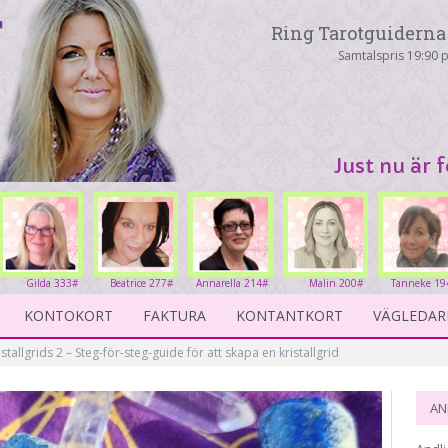
Ring Tarotguiderna 
Samtalspris 19:90 p
Just nu är 
Gilda 333#
Beatrice 277#
Annarella 214#
Malin 200#
Tanneke 19
KONTOKORT
FAKTURA
KONTANTKORT
VÄGLEDAR
istallgrids 2 – Steg-för-steg-guide för att skapa en kristallgrid
AN