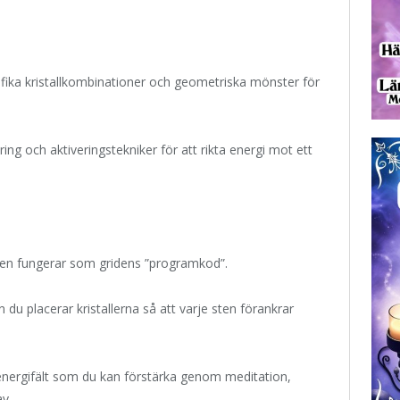
ecifika kristallkombinationer och geometriska mönster för
ng och aktiveringstekniker för att rikta energi mot ett
 den fungerar som gridens ”programkod”.
an du placerar kristallerna så att varje sten förankrar
 energifält som du kan förstärka genom meditation,
av.