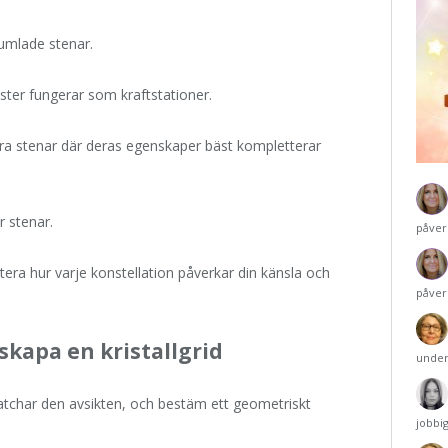
umlade stenar.
luster fungerar som kraftstationer.
ära stenar där deras egenskaper bäst kompletterar
r stenar.
påver
ra hur varje konstellation påverkar din känsla och
påver
skapa en kristallgrid
under
 matchar den avsikten, och bestäm ett geometriskt
jobbi