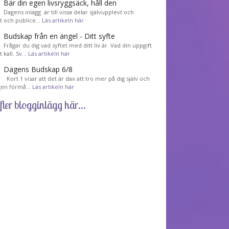
Bär din egen livsryggsäck, håll den
Dagens inlägg är till vissa delar självupplevt och
et och publice…
Läs artikeln här
Budskap från en ängel - Ditt syfte
Frågar du dig vad syftet med ditt liv är. Vad din uppgift
tt kall. Sv…
Läs artikeln här
Dagens Budskap 6/8
Kort 1 visar att det är dax att tro mer på dig själv och
gen förmå…
Läs artikeln här
fler blogginlägg här...