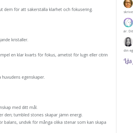
t dem för att säkerställa klarhet och fokusering.
skriv
är. Di
ande kristaller.
din e
empel en klar kvarts för fokus, ametist för lugn eller citrin
Läs 
era huvudens egenskaper.
enskap med ditt mål.
ider den; tumbled stones skapar jämn energi.
 för balans, undvik för många olika stenar som kan skapa