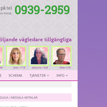
0939-2959
på tel
er minut.
följande vägledare tillgängliga
4#
Anki 177#
Johanna 142#
Peter 91#
E
SCHEMA
TJÄNSTER
INFO
DLIGA / MEDIALA ARTIKLAR