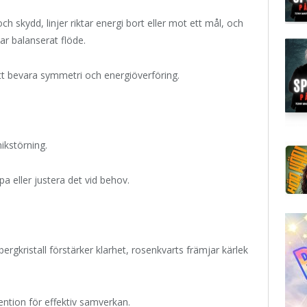
och skydd, linjer riktar energi bort eller mot ett mål, och
r balanserat flöde.
tt bevara symmetri och energiöverföring.
nikstörning.
 eller justera det vid behov.
bergkristall förstärker klarhet, rosenkvarts främjar kärlek
ention för effektiv samverkan.