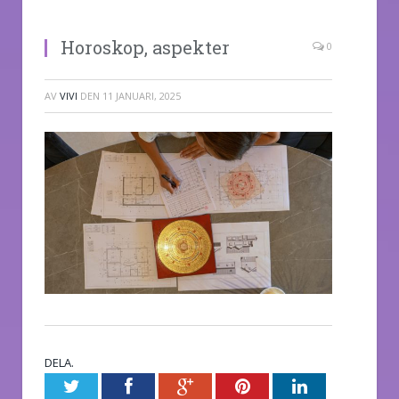
Horoskop, aspekter
0
AV
VIVI
DEN
11 JANUARI, 2025
DELA.
Twitter
Facebook
Google+
Pinterest
LinkedIn