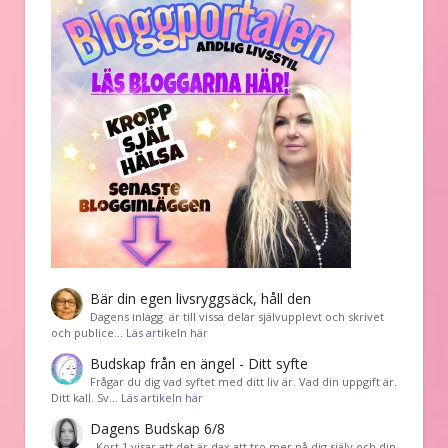
Bär din egen livsryggsäck, håll den
Dagens inlägg är till vissa delar självupplevt och skrivet
och publice…
Läs artikeln här
Budskap från en ängel - Ditt syfte
Frågar du dig vad syftet med ditt liv är. Vad din uppgift är.
Ditt kall. Sv…
Läs artikeln här
Dagens Budskap 6/8
Kort 1 visar att det är dax att tro mer på dig själv och din