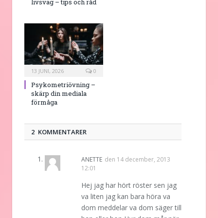
livsväg – tips och råd
13 JUNI, 2026
0
Psykometriövning –
skärp din mediala
förmåga
2 KOMMENTARER
ANETTE
den
14 december, 2013
12:01
Hej jag har hört röster sen jag
va liten jag kan bara höra va
dom meddelar va dom säger till