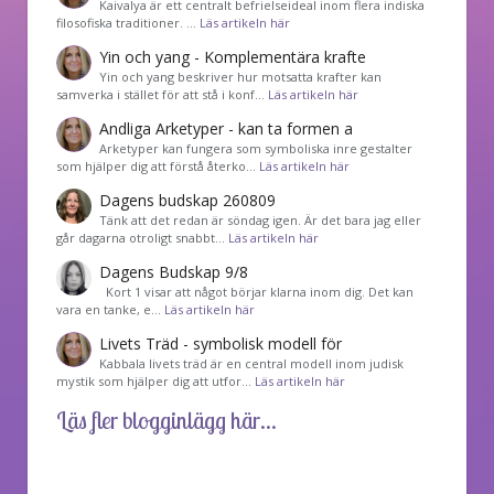
Kaivalya är ett centralt befrielseideal inom flera indiska
filosofiska traditioner. …
Läs artikeln här
Yin och yang - Komplementära krafte
Yin och yang beskriver hur motsatta krafter kan
samverka i stället för att stå i konf…
Läs artikeln här
Andliga Arketyper - kan ta formen a
Arketyper kan fungera som symboliska inre gestalter
som hjälper dig att förstå återko…
Läs artikeln här
Dagens budskap 260809
Tänk att det redan är söndag igen. Är det bara jag eller
går dagarna otroligt snabbt…
Läs artikeln här
Dagens Budskap 9/8
Kort 1 visar att något börjar klarna inom dig. Det kan
vara en tanke, e…
Läs artikeln här
Livets Träd - symbolisk modell för
Kabbala livets träd är en central modell inom judisk
mystik som hjälper dig att utfor…
Läs artikeln här
Läs fler blogginlägg här...