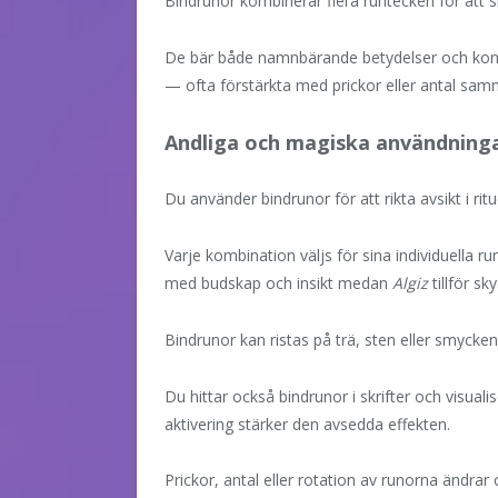
Bindrunor kombinerar flera runtecken för att 
De bär både namnbärande betydelser och konkre
— ofta förstärkta med prickor eller antal sam
Andliga och magiska användning
Du använder bindrunor för att rikta avsikt i rit
Varje kombination väljs för sina individuella ru
med budskap och insikt medan
Algiz
tillför sk
Bindrunor kan ristas på trä, sten eller smycken
Du hittar också bindrunor i skrifter och visuali
aktivering stärker den avsedda effekten.
Prickor, antal eller rotation av runorna ändrar 