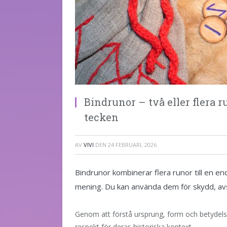
Bindrunor – två eller flera r
tecken
AV
VIVI
DEN
24 FEBRUARI, 2026
Bindrunor kombinerar flera runor till en e
mening. Du kan använda dem för skydd, avsi
Genom att förstå ursprung, form och betydelse
respekt för deras historiska kontext.