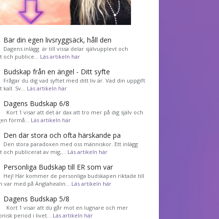
Bär din egen livsryggsäck, håll den
Dagens inlägg är till vissa delar självupplevt och
et och publice…
Läs artikeln här
Budskap från en ängel - Ditt syfte
Frågar du dig vad syftet med ditt liv är. Vad din uppgift
tt kall. Sv…
Läs artikeln här
Dagens Budskap 6/8
Kort 1 visar att det är dax att tro mer på dig själv och
gen förmå…
Läs artikeln här
Den där stora och ofta härskande pa
Den stora paradoxen med oss människor. Ett inlägg
et och publicerat av mig,…
Läs artikeln här
Personliga Budskap till ER som var
Hej! Här kommer de personliga budskapen riktade till
m var med på Änglahealin…
Läs artikeln här
Dagens Budskap 5/8
Kort 1 visar att du går mot en lugnare och mer
nisk period i livet…
Läs artikeln här