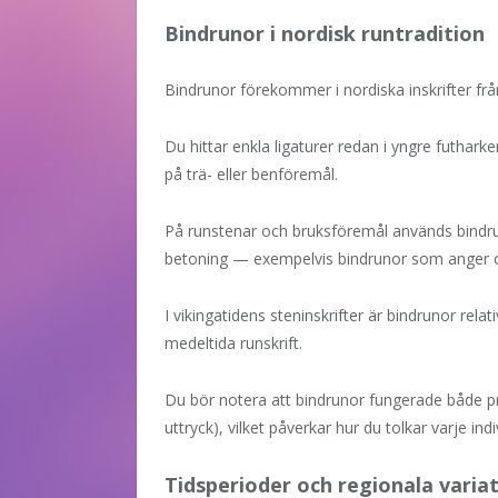
Bindrunor i nordisk runtradition
Bindrunor förekommer i nordiska inskrifter frå
Du hittar enkla ligaturer redan i yngre futharke
på trä- eller benföremål.
På runstenar och bruksföremål används bindruno
betoning — exempelvis bindrunor som anger orde
I vikingatidens steninskrifter är bindrunor rela
medeltida runskrift.
Du bör notera att bindrunor fungerade både p
uttryck), vilket påverkar hur du tolkar varje indiv
Tidsperioder och regionala varia