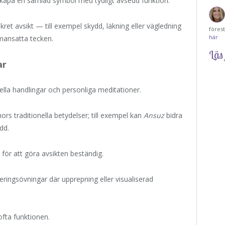
skapa en samlad symbol med tydligt avsedd funktion.
t avsikt — till exempel skydd, läkning eller vägledning
föres
här
mansatta tecken.
Läs 
ar
uella handlingar och personliga meditationer.
nors traditionella betydelser; till exempel kan
Ansuz
bidra
ydd.
 för att göra avsikten beständig.
seringsövningar där upprepning eller visualiserad
ofta funktionen.