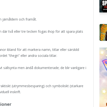
n järnåldern och framåt.
n där två eller tre tecken fogas ihop för att spara plats
r ibland för att markera namn, titlar eller särskild
t ”thegn” eller andra sociala titlar.
tivt sällsynta men ändå dokumenterade; de blir vanligare i
raktiskt (utrymmesbesparing) och symboliskt (starkare
iduell inskrift.
tioner