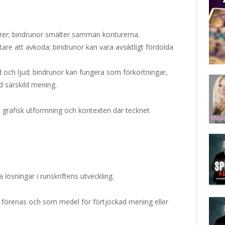
turer; bindrunor smälter samman konturerna.
tare att avkoda; bindrunor kan vara avsiktligt fördolda
d och ljud; bindrunor kan fungera som förkortningar,
d särskild mening.
 grafisk utformning och kontexten där tecknet
lösningar i runskriftens utveckling.
r förenas och som medel för förtjockad mening eller