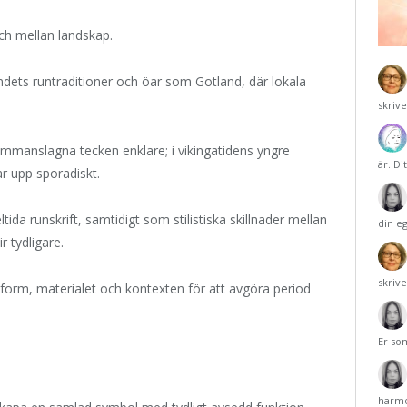
ch mellan landskap.
andets runtraditioner och öar som Gotland, där lokala
skriv
ammanslagna tecken enklare; i vikingatidens yngre
är. Di
 upp sporadiskt.
ida runskrift, samtidigt som stilistiska skillnader mellan
din e
 tydligare.
skriv
form, materialet och kontexten för att avgöra period
Er so
harmo