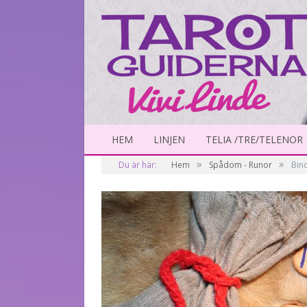
HEM
LINJEN
TELIA /TRE/TELENOR
»
»
Du är här:
Hem
Spådom - Runor
Bind