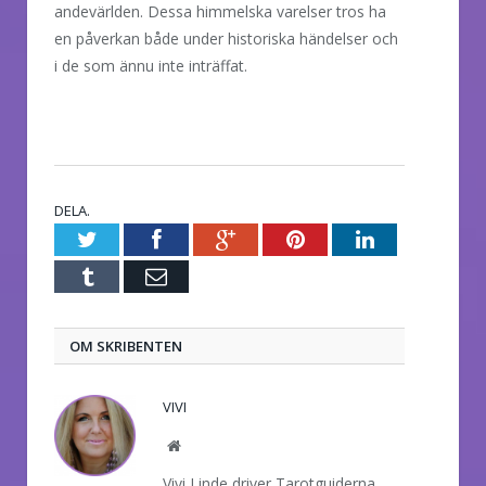
andevärlden. Dessa himmelska varelser tros ha
en påverkan både under historiska händelser och
i de som ännu inte inträffat.
DELA.
Twitter
Facebook
Google+
Pinterest
LinkedIn
Tumblr
E-
post
OM SKRIBENTEN
VIVI
Website
Vivi Linde driver Tarotguiderna