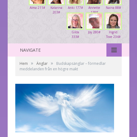
Alma 211#
Katarina
Anki 177#
Annette
Naina 88#
203#
138#
Gilda
Joy 280#
Ingrid
333#
Tove 234#
NAVIGATE
»
»
Hem
Änglar
Budskapsänglar – förmedlar
meddelanden från en högre makt