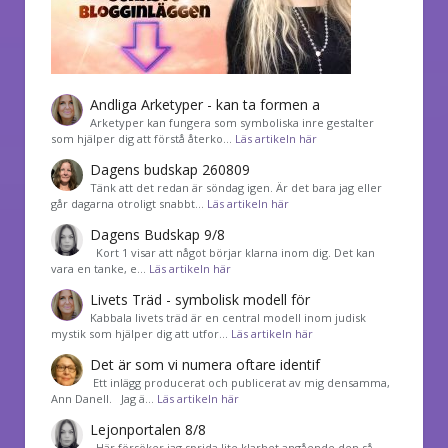
Andliga Arketyper - kan ta formen a
Arketyper kan fungera som symboliska inre gestalter
som hjälper dig att förstå återko…
Läs artikeln här
Dagens budskap 260809
Tänk att det redan är söndag igen. Är det bara jag eller
går dagarna otroligt snabbt…
Läs artikeln här
Dagens Budskap 9/8
Kort 1 visar att något börjar klarna inom dig. Det kan
vara en tanke, e…
Läs artikeln här
Livets Träd - symbolisk modell för
Kabbala livets träd är en central modell inom judisk
mystik som hjälper dig att utfor…
Läs artikeln här
Det är som vi numera oftare identif
͏ Ett inlägg producerat och publicerat av mig densamma,
Ann Danell. Jag ä…
Läs artikeln här
Lejonportalen 8/8
Här försöker jag sprida lite klarhet angående den så