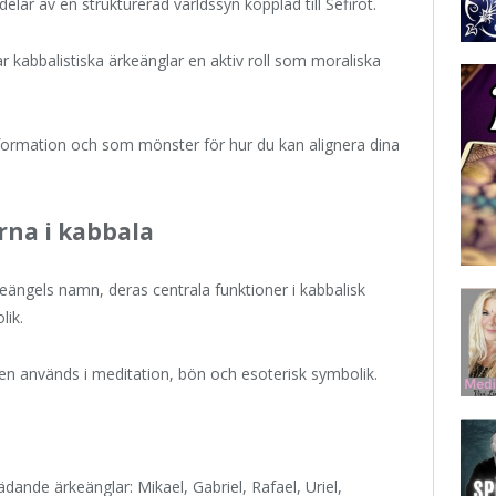
ar av en strukturerad världssyn kopplad till Sefirot.
r kabbalistiska ärkeänglar en aktiv roll som moraliska
nsformation och som mönster för hur du kan alignera dina
rna i kabbala
eängels namn, deras centrala funktioner i kabbalisk
lik.
sen används i meditation, bön och esoterisk symbolik.
rädande ärkeänglar: Mikael, Gabriel, Rafael, Uriel,