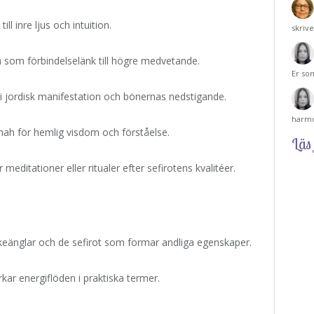
ill inre ljus och intuition.
skriv
h som förbindelselänk till högre medvetande.
Er so
l i jordisk manifestation och bönernas nedstigande.
harmo
nah för hemlig visdom och förståelse.
Läs 
meditationer eller ritualer efter sefirotens kvalitéer.
rkeänglar och de sefirot som formar andliga egenskaper.
kar energiflöden i praktiska termer.