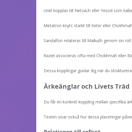
Uriel kopplas till Netzach eller Yesod som källa t
Metatron knyts starkt till Keter eller Chokhma
Sandalfon relateras till Malkuth genom sin rol
Raziel associeras ofta med Chokhmah eller Bi
Dessa kopplingar guidar dig när du strukturerar 
Ärkeänglar och Livets Träd
Du får en konkret koppling mellan specifika ä
Texten visar också hur dessa placeringar påver
Relationen till sefirot