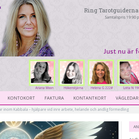
Ring Tarotguiderna 
Samtalspris 19:90 p
Just nu är 
Ariana Moon
Hökenstjärna
Helena G 222#
Lotta N 19
263#
231#
KONTOKORT
FAKTURA
KONTANTKORT
VÄGLEDAR
r inom Kabbala – hjälpare vid inre arbete, helande och andlig förmedling
AN