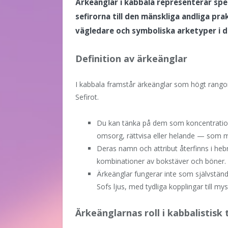
Ärkeänglar i kabbala representerar spec
sefirorna till den mänskliga andliga pr
vägledare och symboliska arketyper i d
Definition av ärkeänglar
I kabbala framstår ärkeänglar som högt rangordn
Sefirot.
Du kan tänka på dem som koncentratio
omsorg, rättvisa eller helande — som ma
Deras namn och attribut återfinns i hebr
kombinationer av bokstäver och böner.
Ärkeänglar fungerar inte som självständi
Sofs ljus, med tydliga kopplingar till 
Ärkeänglarnas roll i kabbalistisk 