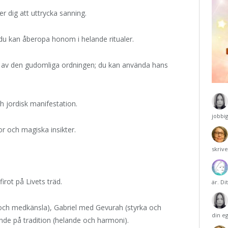
r dig att uttrycka sanning.
du kan åberopa honom i helande ritualer.
 av den gudomliga ordningen; du kan använda hans
h jordisk manifestation.
jobbi
r och magiska insikter.
skriv
irot på Livets träd.
är. Di
 och medkänsla), Gabriel med Gevurah (styrka och
din e
de på tradition (helande och harmoni).