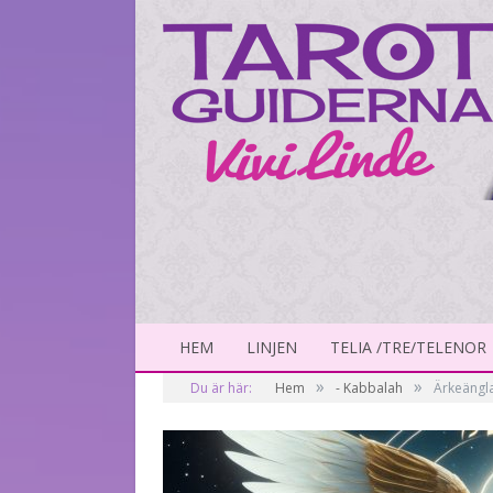
HEM
LINJEN
TELIA /TRE/TELENOR
»
»
Du är här:
Hem
- Kabbalah
Ärkeängla