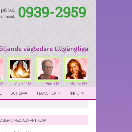
0939-2959
på tel
er minut.
följande vägledare tillgängliga
0#
Vitulv 143#
Peter 91#
Monika 89#
E
SCHEMA
TJÄNSTER
INFO
DLIGA / MEDIALA ARTIKLAR