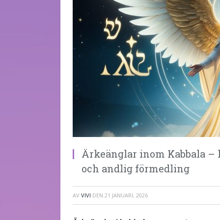
Ärkeänglar inom Kabbala – h
och andlig förmedling
AV
VIVI
DEN
21 JANUARI, 2026