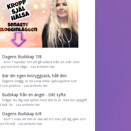
Dagens Budskap 7/8
Kort 1 handlar om att gå vidare från en svår eller
g period mot någo…
Läs artikeln här
Bär din egen livsryggsäck, håll den
Dagens inlägg är till vissa delar självupplevt och
et och publice…
Läs artikeln här
Budskap från en ängel - Ditt syfte
Frågar du dig vad syftet med ditt liv är. Vad din uppgift
tt kall. Sv…
Läs artikeln här
Dagens Budskap 6/8
Kort 1 visar att det är dax att tro mer på dig själv och
gen förmå…
Läs artikeln här