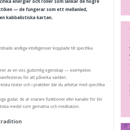
ifika energier och roller som länkar de högre
aktiken — de fungerar som ett mellanled,
en kabbalistiska kartan.
ade andliga intelligensier kopplade till specifika
ner av en viss gudomlig egenskap — exempelvis
nifesteras för att påverka världen.
eiska texter och i praktiker där du arbetar med specifika
ga gudar; de är snarare funktioner eller kanaler för Ein
mystiska medel som gematria och meditation.
tradition