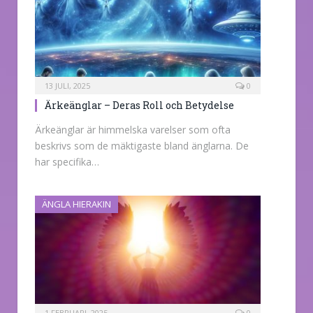
13 JULI, 2025
0
Ärkeänglar – Deras Roll och Betydelse
Ärkeänglar är himmelska varelser som ofta
beskrivs som de mäktigaste bland änglarna. De
har specifika…
ÄNGLA HIERAKIN
1 FEBRUARI, 2025
0