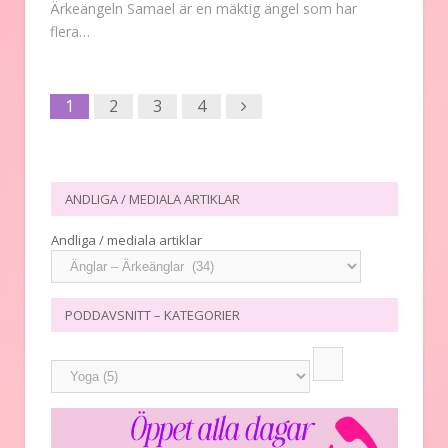
Ärkeängeln Samael är en mäktig ängel som har
flera…
Next
1
2
3
4
ANDLIGA / MEDIALA ARTIKLAR
Andliga / mediala artiklar
PODDAVSNITT – KATEGORIER