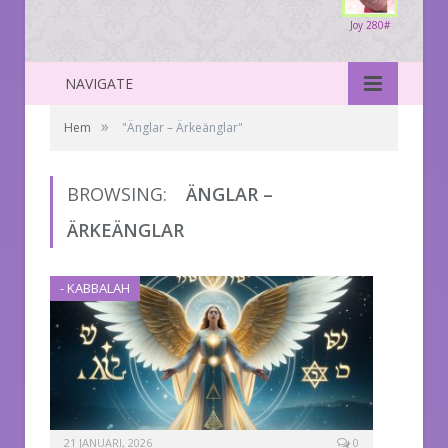
Joy 280#
NAVIGATE
»
Hem
"Änglar – Ärkeänglar"
BROWSING:
ÄNGLAR –
ÄRKEÄNGLAR
- KABBALAH
21 JANUARI, 2026
0