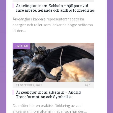
Ärkeänglar inom Kabbala – hjälpare vid
inre arbete, helande och andlig förmedling
Ärkeänglar i kabbala representerar specifika
energier och roller som länkar de högre sefirorna
till den…
- ALKEMI
21 DECEMBER, 2025
0
Ärkeänglar inom alkemin – Andlig
Transformation och Symbolik
Du möter här en praktisk förklaring av vad
ärkeänglar inom alkemi innebär och hur den…