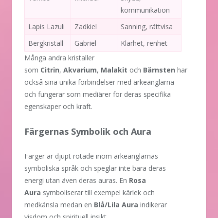
kommunikation
Lapis Lazuli
Zadkiel
Sanning, rättvisa
Bergkristall
Gabriel
Klarhet, renhet
Många andra kristaller
som
Citrin
,
Akvarium
,
Malakit
och
Bärnsten
har
också sina unika förbindelser med ärkeänglarna
och fungerar som mediärer för deras specifika
egenskaper och kraft.
Färgernas Symbolik och Aura
Färger är djupt rotade inom ärkeänglarnas
symboliska språk och speglar inte bara deras
energi utan även deras auras. En
Rosa
Aura
symboliserar till exempel kärlek och
medkänsla medan en
Blå/Lila Aura
indikerar
visdom och spirituell insikt.