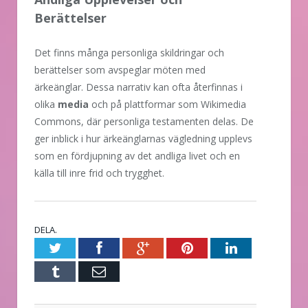
Berättelser
Det finns många personliga skildringar och
berättelser som avspeglar möten med
ärkeänglar. Dessa narrativ kan ofta återfinnas i
olika
media
och på plattformar som Wikimedia
Commons, där personliga testamenten delas. De
ger inblick i hur ärkeänglarnas vägledning upplevs
som en fördjupning av det andliga livet och en
källa till inre frid och trygghet.
DELA.
Twitter
Facebook
Google+
Pinterest
LinkedIn
Tumblr
E-
post