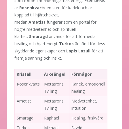
som förmedlar ärkeänglarnas energi. Exempelvis
är
Rosenkvarts
en sten för kärlek och är
kopplad till hjärtchakrat,
medan
Ametist
fungerar som en portal för
högre medvetenhet och spirituell
klarhet.
Smaragd
används för att förmedla
healing och hjärtenergi.
Turkos
är känd för dess
skyddande egenskaper och
Lapis Lazuli
för att
främja sanning och insikt.
Kristall
Ärkeängel
Förmågor
Rosenkvarts
Metatrons
Kärlek, emotionell
Tvilling
healing
Ametist
Metatrons
Medvetenhet,
Tvilling
intuition
Smaragd
Raphael
Healing, friskvård
Turkos
Michael
Skydd,