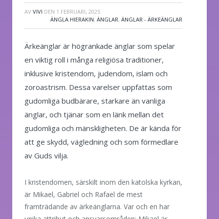
AV
VIVI
DEN
1 FEBRUARI, 2025
ÄNGLA HIERAKIN
,
ÄNGLAR
,
ÄNGLAR - ÄRKEÄNGLAR
Ärkeänglar är högrankade änglar som spelar
en viktig roll i många religiösa traditioner,
inklusive kristendom, judendom, islam och
zoroastrism. Dessa varelser uppfattas som
gudomliga budbärare, starkare än vanliga
änglar, och tjänar som en länk mellan det
gudomliga och mänskligheten. De är kända för
att ge skydd, vägledning och som förmedlare
av Guds vilja.
I kristendomen, särskilt inom den katolska kyrkan,
är Mikael, Gabriel och Rafael de mest
framträdande av ärkeänglarna. Var och en har
unika attribut och ansvarsområden; Mikael är