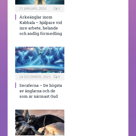
21 JANUARI, 2026
0
Ärkeänglar inom
Kabbala – hjälpare vid
inre arbete, helande
och andlig förmedling
24 DECEMBER, 2025
0
Seraferna – De högsta
av änglarna och de
som är närmast Gud