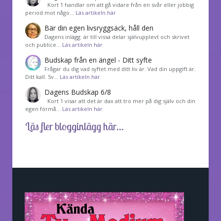
Kort 1 handlar om att gå vidare från en svår eller jobbig
period mot någo…
Läs artikeln här
Bär din egen livsryggsäck, håll den
Dagens inlägg är till vissa delar självupplevt och skrivet
och publice…
Läs artikeln här
Budskap från en ängel - Ditt syfte
Frågar du dig vad syftet med ditt liv är. Vad din uppgift är.
Ditt kall. Sv…
Läs artikeln här
Dagens Budskap 6/8
Kort 1 visar att det är dax att tro mer på dig själv och din
egen förmå…
Läs artikeln här
Läs fler blogginlägg här...