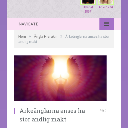
HelenaE
Anki 177#
286#
NAVIGATE
»
»
Hem
Ängla Hierakin
Ärkeänglarna anses ha stor
andlig makt
Ärkeänglarna anses ha
0
stor andlig makt