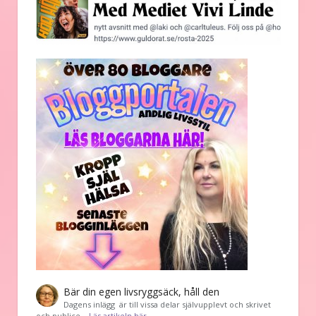
Bär din egen livsryggsäck, håll den
Dagens inlägg är till vissa delar självupplevt och skrivet
och publice…
Läs artikeln här