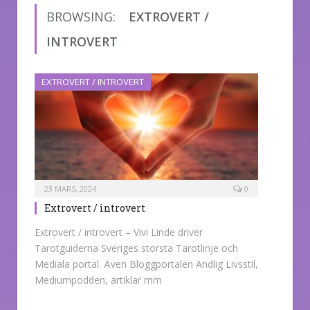
BROWSING:
EXTROVERT /
INTROVERT
EXTROVERT / INTROVERT
23 MARS, 2024
0
Extrovert / introvert
Extrovert / introvert – Vivi Linde driver
Tarotguiderna Sveriges största Tarotlinje och
Mediala portal. Även Bloggportalen Andlig Livsstil,
Mediumpodden, artiklar mm