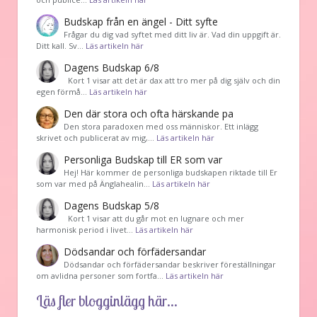
Budskap från en ängel - Ditt syfte
Frågar du dig vad syftet med ditt liv är. Vad din uppgift är.
Ditt kall. Sv…
Läs artikeln här
Dagens Budskap 6/8
Kort 1 visar att det är dax att tro mer på dig själv och din
egen förmå…
Läs artikeln här
Den där stora och ofta härskande pa
Den stora paradoxen med oss människor. Ett inlägg
skrivet och publicerat av mig,…
Läs artikeln här
Personliga Budskap till ER som var
Hej! Här kommer de personliga budskapen riktade till Er
som var med på Änglahealin…
Läs artikeln här
Dagens Budskap 5/8
Kort 1 visar att du går mot en lugnare och mer
harmonisk period i livet…
Läs artikeln här
Dödsandar och förfädersandar
Dödsandar och förfädersandar beskriver föreställningar
om avlidna personer som fortfa…
Läs artikeln här
Läs fler blogginlägg här...